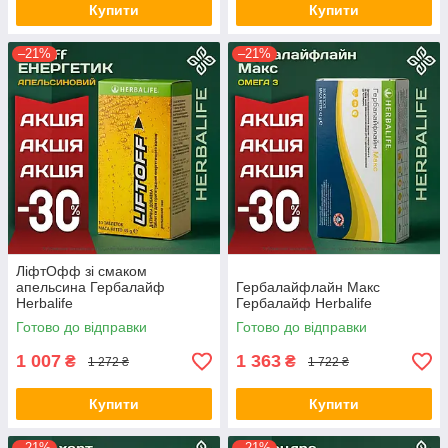
Купити
Купити
–21%
–21%
ЛіфтОфф зі смаком
апельсина Гербалайф
Гербалайфлайн Макс
Herbalife
Гербалайф Herbalife
Готово до відправки
Готово до відправки
1 007
1 363
₴
₴
1 272 ₴
1 722 ₴
Купити
Купити
–21%
–21%