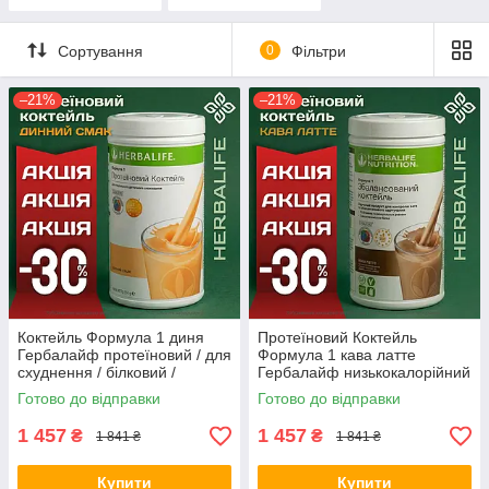
Сортування
0
Фільтри
–21%
–21%
Коктейль Формула 1 диня
Протеїновий Коктейль
Гербалайф протеїновий / для
Формула 1 кава латте
схуднення / білковий /
Гербалайф низькокалорійний
замінник їжі для схуднення
для схуднення протеїновий
Готово до відправки
Готово до відправки
Оригінал Herbalife Акція
замінник їжі Оригінал
Herbalife
1 457
1 457
₴
₴
1 841 ₴
1 841 ₴
Купити
Купити