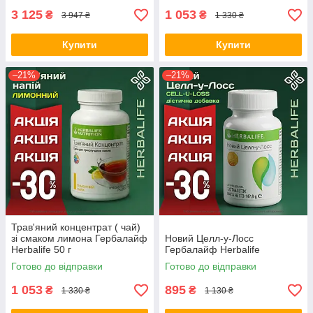
3 125
1 053
₴
₴
3 947 ₴
1 330 ₴
Купити
Купити
–21%
–21%
Трав'яний концентрат ( чай)
зі смаком лимона Гербалайф
Новий Целл-у-Лосс
Herbalife 50 г
Гербалайф Herbalife
Готово до відправки
Готово до відправки
1 053
895
₴
₴
1 330 ₴
1 130 ₴