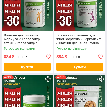
Вітаміни для чоловіків
Вітамінний комплекс для
Формула 2 Гербалайф
жінок Формула 2 Гербалайф
вітаміни гербалайф /
/ вітаміни для жінок / залізо
комплекс вітамінів для
для жінок Оригінал Herbalife
Готово до відправки
Готово до відправки
чоловіків Оригінал Herbalife
Акція
Акція
884
884
₴
₴
1 117 ₴
1 117 ₴
Купити
Купити
–21%
–21%