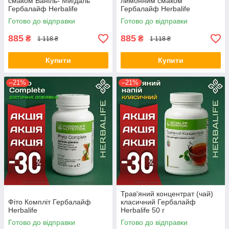
смаком Ваніль- Мигдаль
лимонним смаком
Гербалайф Herbalife
Гербалайф Herbalife
Готово до відправки
Готово до відправки
885
885
₴
₴
1 118 ₴
1 118 ₴
Купити
Купити
–21%
–21%
Трав'яний концентрат (чай)
Фіто Компліт Гербалайф
класичний Гербалайф
Herbalife
Herbalife 50 г
Готово до відправки
Готово до відправки