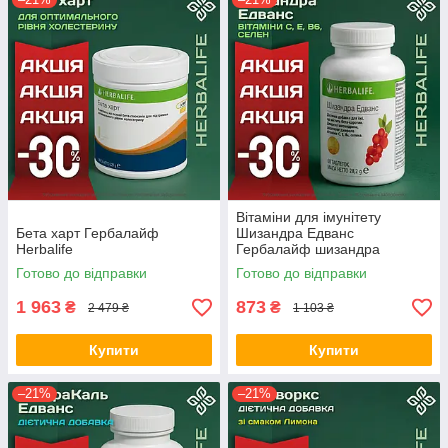
Вітаміни для імунітету
Бета харт Гербалайф
Шизандра Едванс
Herbalife
Гербалайф шизандра
гербалайф / антиоксиданти /
Готово до відправки
Готово до відправки
шизандра Оригінал Herbalife
Акція
1 963
873
₴
₴
2 479 ₴
1 103 ₴
Купити
Купити
–21%
–21%