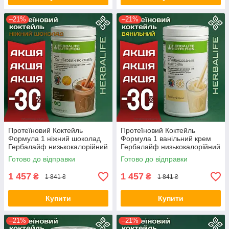
–21%
–21%
Протеїновий Коктейль
Протеїновий Коктейль
Формула 1 ніжний шоколад
Формула 1 ванільний крем
Гербалайф низькокалорійний
Гербалайф низькокалорійний
/ для схуднення / коктейль
/ для схуднення / коктейль
Готово до відправки
Готово до відправки
Оригінал Herbalife Акція
гербалайф Оригінал
Herbalife
1 457
1 457
₴
₴
1 841 ₴
1 841 ₴
Купити
Купити
–21%
–21%