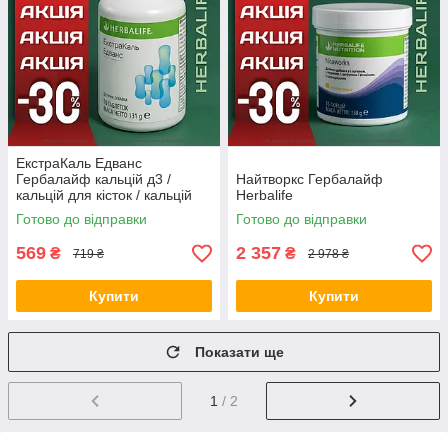
ЕкстраКаль Едванс
Гербалайф кальцій д3 /
Найтворкс Гербалайф
кальцій для кісток / кальцій
Herbalife
магній цинк / вітаміни для
Готово до відправки
Готово до відправки
кісток Оригінал Herbalife
Акція
569
2 357
₴
₴
719 ₴
2 978 ₴
Купити
Купити
Показати ще
1
/ 2