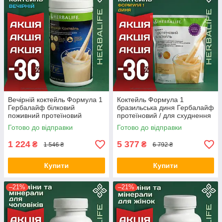
Вечірній коктейль Формула 1
Коктейль Формула 1
Гербалайф білковий
бразильська диня Гербалайф
поживний протеїновий
протеїновий / для схуднення
замінник вечері для
/ білковий Оригінал Herbalife
Готово до відправки
Готово до відправки
схуднення Оригінал Herbalife
Акція
Акція
1 224
5 377
₴
₴
1 546 ₴
6 792 ₴
Купити
Купити
–21%
–21%