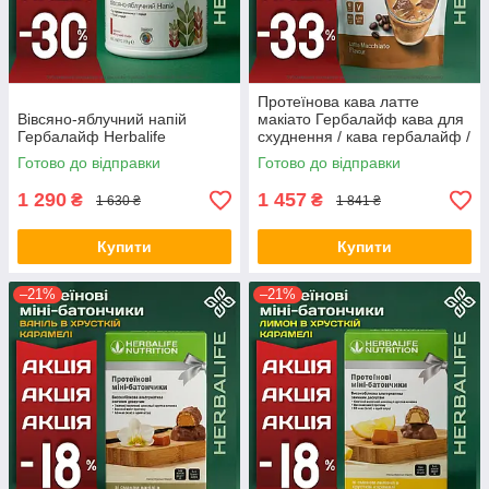
Протеїнова кава латте
Вівсяно-яблучний напій
макіато Гербалайф кава для
Гербалайф Herbalife
схуднення / кава гербалайф /
кава з протеїном Оригінал
Готово до відправки
Готово до відправки
Herbalife Акція
1 290
1 457
₴
₴
1 630 ₴
1 841 ₴
Купити
Купити
–21%
–21%