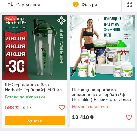
Сортування
0
Фільтри
–21%
Шейкер для коктейлю
Herbalife Гербалайф 500 мл
Покращена програма
зниження ваги Гербалайф
Готово до відправки
Herbalife ( + шейкер та ложка
у подарунок )
598
Немає в наявності
₴
756 ₴
10 418
₴
Купити