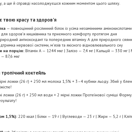
, а ще й справді насолоджуєшся кожним моментом цього шляху.
є твою красу та здоров'я
лка
— повноцінний рослинний білок із усіма незамінними амінокислотами
 для здоров'я кишківника та приємного комфорту протягом дня
риродний антиоксидант та попередник вітаміну А для природного сяянн
дтримка нервової системи, м'язів та якісного відновлювального сну
и на порцію:
Вітамін А — 1244 мкг | Залізо — 7,4 мг | Кальцій — 330 мг |
 — 87,6 мкг
й тропічний коктейль
ірні ложки (26 г) + 250 мл молока 1,5% + 3–4 кубики льоду. Збий у блен
жістю!
і ложки (26 г) + 250 мл води + 2 мірні ложки Протеїнової суміші Форму
зультату!
ом 1,5%):
220 ккал | Білки — 19 г | Вуглеводи — 23 г | Жири — 5,2 г | Кліт