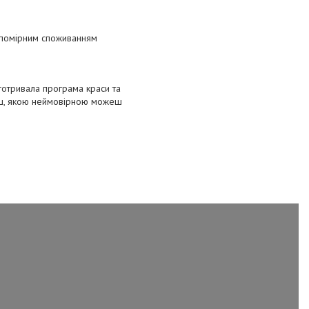
з помірним споживанням
отривала програма краси та
ачиш, якою неймовірною можеш