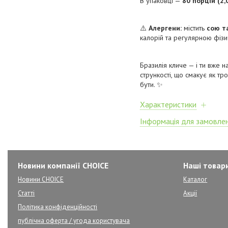
В упаковці —
80 порцій (2,
⚠️
Алергени:
містить
сою т
калорій та регулярною фізи
Бразилія кличе — і ти вже н
стрункості, що смакує як т
бути. ✨
Характеристики
Інформація для замовле
Новини компанії CHOICE
Наші товар
Новини CHOICE
Каталог
Статті
Акції
Політика конфіденційності
публічна оферта / угода користувача