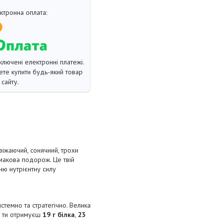
ключені електронні платежі.
те купити будь-який товар
сайту.
віжаючий, сонячний, трохи
макова подорож. Це твій
ню нутрієнтну силу
истемно та стратегічно. Велика
ь ти отримуєш
19 г білка
,
23