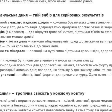
нерали
і ніжний тропічний смак, якого чекаєш кожного ранку.
ильська диня — твій вибір для серйозних результатів
чний смак, що надихає щодня
— соковита бразильська диня з легкими 
ож у літо, де мотивація дотримуватись програми зростає разом із зад
цію
(з молоком) — для відчуття тривалої ситості, підтримки м'язів та еф
 значно менше зривів!
оми їжі на день
— науково обґрунтований підхід до зниження ваги при 
 — і ти на крок ближче до своєї мети.
іни та мінерали
— повноцінна нутрієнтна підтримка краси шкіри, здоров'я
 ти можеш бути повністю впевнена у якості та чистоті складу.
риродний пребіотик для здорового кишківника, легкості та комфорту п
риродний антиоксидант, попередник вітаміну А для захисту клітин та ся
 упаковці
— найвигідніший формат для тривалого курсу. Один пакет — і
диня» — тропічна свіжість у кожному ковтку
иглої дині з першим ранковим ковтком — свіжий, сонячний, трохи медовий
смаку, а бета-каротин у складі надає коктейлю красивий природний відті
, з кожним ковтком хочеться повертатись знову. І саме тому він ідеальн