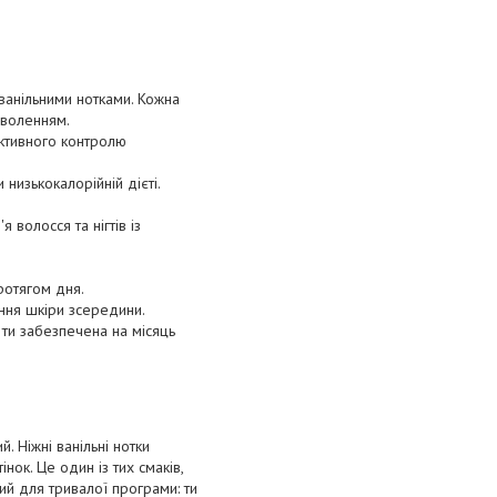
ванільними нотками. Кожна
оволенням.
ективного контролю
низькокалорійній дієті.
 волосся та нігтів із
ротягом дня.
яння шкіри зсередини.
 ти забезпечена на місяць
. Ніжні ванільні нотки
нок. Це один із тих смаків,
ий для тривалої програми: ти