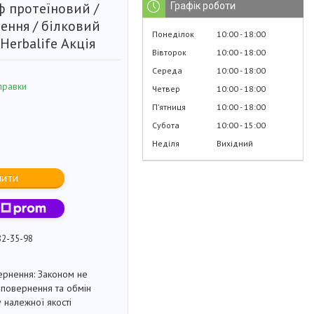
ф протеїновий /
Графік роботи
ення / білковий
Понеділок
10:00
18:00
Herbalife Акція
Вівторок
10:00
18:00
Середа
10:00
18:00
правки
Четвер
10:00
18:00
Пʼятниця
10:00
18:00
Субота
10:00
15:00
Неділя
Вихідний
пити
82-35-98
Законом не
повернення та обмін
 належної якості