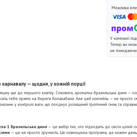
У компанії під
Тепер ви може
не покидаючи 
 карнавалу — щодня, у кожній порції
мішку ще до першого ковтку. Соковита, ароматна бразильська диня — ос
сить тебе прямо на береги Копакабани. Але цей коктейль — не просто с
оюзник у контролі ваги, що поєднує розкішний тропічний смак та справж
ула 1 Бразильська диня
— це вибір тих, хто підходить до своїх цілей с
ціями
— це не просто зручність. Це повноцінна програма, де кожен ден