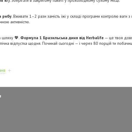
08 кг)
. Зберігати в закритому пакеті у прохолодному сухому місці.
а рибу
. Вживати 1–2 рази замість їжі у складі програми контролю ваги 
чною активністю.
а шляху 💖.
Формула 1 Бразильська диня від Herbalife
— це твоя довг
ропічна відпустка щодня. Починай сьогодні — і через 80 порцій ти поб
ння
и