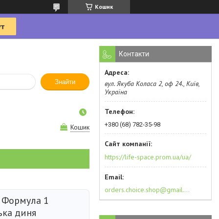
Кошик
Контакти
Знайти
вул. Якуба Коласа 2, оф 24., Київ,
Україна
+380 (68) 782-35-98
Кошик
https://life-space.prom.ua/ua/
orders.choice.shop@gmail.com
 Формула 1
ька диня