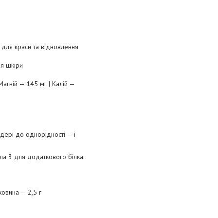
 для краси та відновлення
я шкіри
 Магній — 145 мг | Калій —
дері до однорідності — і
ла 3 для додаткового білка.
ковина — 2,5 г