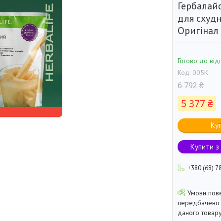
Гербалай
для схудн
Оригінал 
Готово до від
Код:
005K
6 792 ₴
5 377 ₴
Ку
Купити з
+380 (68) 7
передбачено 
даного товару