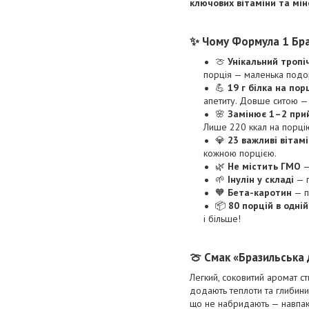
ключових вітаміни та мі
✨ Чому Формула 1 Браз
🍈
Унікальний тропі
порція — маленька подор
💪
19 г білка на пор
апетиту. Довше ситою —
🌸
Замінює 1–2 прий
Лише 220 ккал на порцію
💎
23 важливі вітам
кожною порцією.
🌿
Не містить ГМО
—
🌱
Інулін у складі
— п
🧡
Бета-каротин
— п
📦
80 порцій в одній
і більше!
🍈 Смак «Бразильська 
Легкий, соковитий аромат ст
додають теплоти та глибини 
що не набридають — навпаки