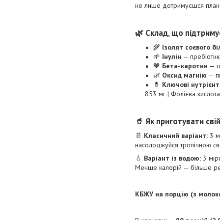
не лише дотримуєшся плану
🌿 Склад, що підтриму
🌾
Ізолят соєвого бі
🌱
Інулін
— пребіотик
🧡
Бета-каротин
— п
🌿
Оксид магнію
— пі
💊
Ключові нутрієнт
853 мг | Фолієва кислота
🥤 Як приготувати сві
🥛
Класичний варіант:
3 м
насолоджуйся тропічною сві
💧
Варіант із водою:
3 мірн
Менше калорій — більше ре
КБЖУ на порцію (з молок