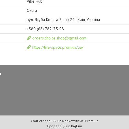
Vibe Hub
Ольга
вул. Якуба Коласа 2, оф 24., Київ, Україна
+380 (68) 782-35-98
orders.choice.shop@gmail.com
https://life-space.prom.ua/ua/
и
Сайт створений на маркетплейсі
Prom.ua
Продавець на Bigl.ua