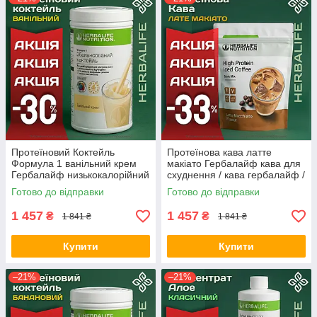
Протеїновий Коктейль
Протеїнова кава латте
Формула 1 ванільний крем
макіато Гербалайф кава для
Гербалайф низькокалорійний
схуднення / кава гербалайф /
/ для схуднення / коктейль
кава з протеїном Оригінал
Готово до відправки
Готово до відправки
гербалайф Оригінал
Herbalife Акція
Herbalife
1 457
1 457
₴
₴
1 841 ₴
1 841 ₴
Купити
Купити
–21%
–21%