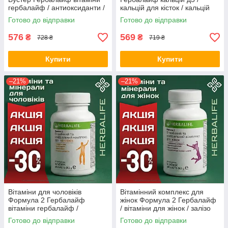
гербалайф / антиоксиданти /
кальцій для кісток / кальцій
бузина для імунітету
магній цинк / вітаміни для
Готово до відправки
Готово до відправки
Оригінал Herbalife Акція
кісток Оригінал Herbalife
Акція
576
569
₴
₴
728 ₴
719 ₴
Купити
Купити
–21%
–21%
Вітаміни для чоловіків
Вітамінний комплекс для
Формула 2 Гербалайф
жінок Формула 2 Гербалайф
вітаміни гербалайф /
/ вітаміни для жінок / залізо
комплекс вітамінів для
для жінок Оригінал Herbalife
Готово до відправки
Готово до відправки
чоловіків Оригінал Herbalife
Акція