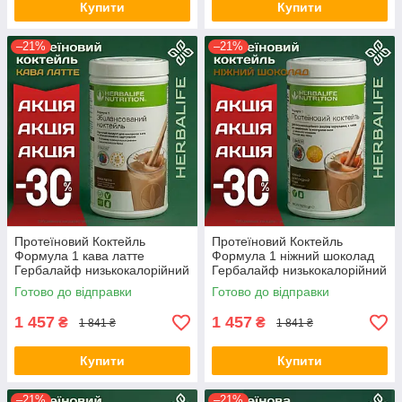
Купити
Купити
–21%
–21%
Протеїновий Коктейль
Протеїновий Коктейль
Формула 1 кава латте
Формула 1 ніжний шоколад
Гербалайф низькокалорійний
Гербалайф низькокалорійний
для схуднення протеїновий
/ для схуднення / коктейль
Готово до відправки
Готово до відправки
замінник їжі Оригінал
Оригінал Herbalife Акція
Herbalife
1 457
1 457
₴
₴
1 841 ₴
1 841 ₴
Купити
Купити
–21%
–21%