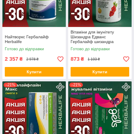
Вітаміни для імунітету
Найтворкс Гербалайф
Шизандра Едванс
Herbalife
Гербалайф шизандра
гербалайф / антиоксиданти /
Готово до відправки
Готово до відправки
шизандра Оригінал Herbalife
Акція
2 357
873
₴
₴
2 978 ₴
1 103 ₴
Купити
Купити
–21%
–21%