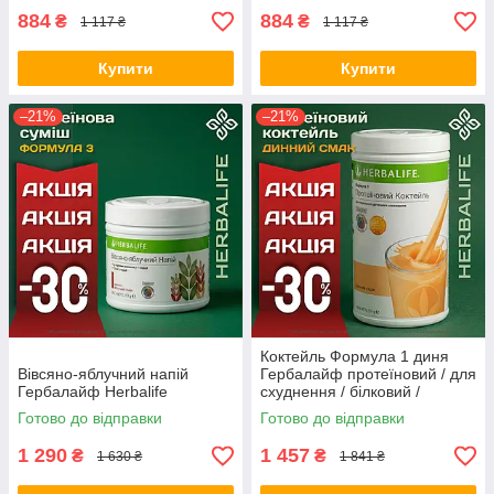
Акція
884
884
₴
₴
1 117 ₴
1 117 ₴
Купити
Купити
–21%
–21%
Коктейль Формула 1 диня
Вівсяно-яблучний напій
Гербалайф протеїновий / для
Гербалайф Herbalife
схуднення / білковий /
замінник їжі для схуднення
Готово до відправки
Готово до відправки
Оригінал Herbalife Акція
1 290
1 457
₴
₴
1 630 ₴
1 841 ₴