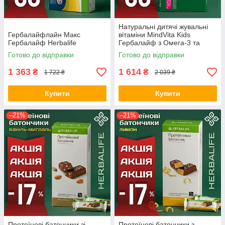
Натуральні дитячі жувальні
Гербалайфлайн Макс
вітаміни MindVita Kids
Гербалайф Herbalife
Гербалайф з Омега-3 та
вітамінами B для
Готово до відправки
Готово до відправки
концентрації уваги і здоров'я
очей
1 363
1 614
₴
₴
1 722 ₴
2 039 ₴
Купити
Купити
–21%
–21%
Протеїнові батончики зі
Протеїнові батончики з