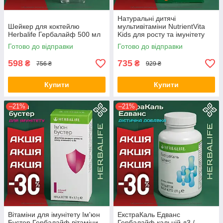
Натуральні дитячі
Шейкер для коктейлю
мультивітаміни NutrientVita
Herbalife Гербалайф 500 мл
Kids для росту та імунітету
Гербалайф Herbalife( 30
Готово до відправки
Готово до відправки
жувальних пастилок)
598
735
₴
₴
756 ₴
929 ₴
Купити
Купити
–21%
–21%
Вітаміни для імунітету Ім'юн
ЕкстраКаль Едванс
Бустер Гербалайф вітаміни
Гербалайф кальцій д3 /