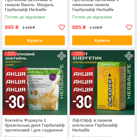
смаком Ваніль- Мигдаль
лимонним смаком
Гербалайф Herbalife
Гербалайф Herbalife
Готово до відправки
Готово до відправки
885
885
₴
₴
1 118 ₴
1 118 ₴
Купити
Купити
–21%
–21%
Коктейль Формула 1
ЛіфтОфф зі смаком
бразильська диня Гербалайф
апельсина Гербалайф
протеїновий / для схуднення
Herbalife
/ білковий Оригінал Herbalife