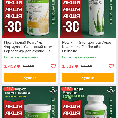
Протеїновий Коктейль
Рослинний концентрат Алое
Формула 1 банановий крем
Класичний Гербалайф
Гербалайф для схуднення
Herbalife
низькокалорійний замінник
Готово до відправки
Готово до відправки
харчування Оригінал
Herbalife
1 457
1 317
₴
₴
1 841 ₴
1 664 ₴
Купити
Купити
–21%
–21%