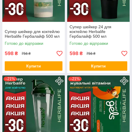
Супер шейкер 24 для
Супер шейкер для коктейлю
коктейлю Herbalife
Herbalife Гербалайф 500 мл
Гербалайф 500 мл
Готово до відправки
Готово до відправки
598
598
₴
₴
756 ₴
756 ₴
Купити
Купити
–21%
–21%