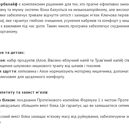
ербалайф
є комплексним рішенням для тих, хто прагне ефективно знизи
вну та імунну системи. Вона базується на низькокалорійному, але висок
яке забезпечує тривале відчуття ситості і захищає м'язи. Ключова пере
ина), яке гарантує глибоке очищення, усунення набряків та комфорт у ки
о є важливим під час дієти. Таким чином, програма забезпечує схудненн
 організму.
я та детокс:
ня:
набір продуктів (Алое, Вівсяно-яблучний напій та Трав'яний напій) 
щення шлунково-кишкового тракту від шлаків і токсинів.
я здуття:
клітковина і Алое нормалізують моторику кишечника, допома
є ключовим для щоденного комфорту.
петиту та захист м'язів:
а білком:
поєднання Протеїнового коктейлю Формула 1 з чистою Прот
відуально збільшити вміст білка. Це гарантує, що ви залишаєтеся ситим
.
сокий вміст білка захищає м'язову масу від руйнування, забезпечуючи 
.