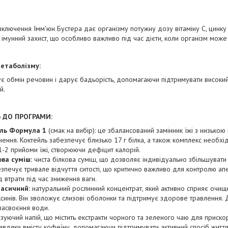
включення Імм'юн Бустера дає організму потужну дозу вітаміну С, цинку 
 імунний захист, що особливо важливо під час дієти, коли організм може
метаболізму:
ує обмін речовин і дарує бадьорість, допомагаючи підтримувати високий 
й.
 ДО ПРОГРАМИ:
йль Формула 1
(смак на вибір): це збалансований замінник їжі з низькою 
ня. Коктейль забезпечує близько 17 г білка, а також комплекс необхідни
-2 прийоми їжі, створюючи дефіцит калорій.
ва суміш:
чиста білкова суміш, що дозволяє індивідуально збільшувати в
езпечує тривале відчуття ситості, що критично важливо для контролю ап
 втрати під час зниження ваги.
ласичний:
натуральний рослинний концентрат, який активно сприяє очи
ксинів. Він зволожує слизові оболонки та підтримує здорове травлення.
засвоєння води.
зуючий напій, що містить екстракти чорного та зеленого чаю для приско
авдяки вмісту кофеїну, допомагаючи підтримувати активний спосіб житт