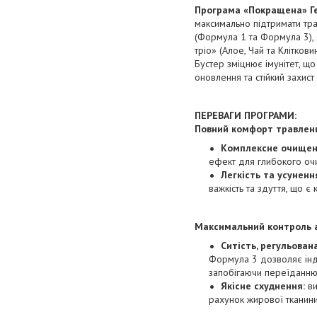
Програма «Покращена»
Г
максимально підтримати тра
(Формула 1 та Формула 3), 
тріо» (Алое, Чай та Клітков
Бустер зміцнює імунітет, щ
оновлення та стійкий захист
ПЕРЕВАГИ ПРОГРАМИ:
Повний комфорт травленн
Комплексне очищен
ефект для глибокого очи
Легкість та усуненн
важкість та здуття, що 
Максимальний контроль а
Ситість, регульован
Формула 3 дозволяє інди
запобігаючи переїданню
Якісне схуднення:
ви
рахунок жирової тканини