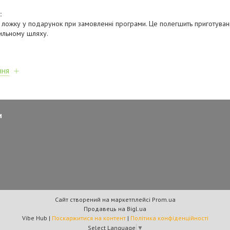
:
 ложку у подарунок при замовленні програми. Це полегшить приготуван
ильному шляху.
ння
и
Сайт створений на маркетплейсі
Prom.ua
Продавець на Bigl.ua
Vibe Hub |
Поскаржитися на контент
|
Політика конфіденційності
Select Language
▼