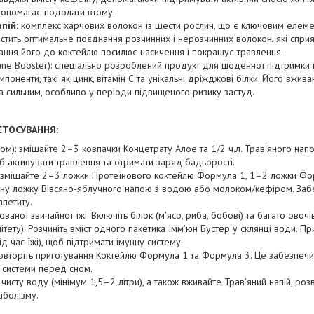
допомагає подолати втому.
апій:
комплекс харчових волокон із шести рослин, що є ключовим елеме
істить оптимальне поєднання розчинних і нерозчинних волокон, які спр
ання його до коктейлю посилює насичення і покращує травлення.
ne Booster): спеціально розроблений продукт для щоденної підтримки і
омпоненти, такі як цинк, вітамін С та унікальні дріжджові білки. Його вжи
 сильним, особливо у періоди підвищеного ризику застуд.
СТОСУВАННЯ:
ом): змішайте 2–3 ковпачки Концетрату Алое та 1/2 ч.л. Трав'яного напо
 активувати травлення та отримати заряд бадьорості.
і): змішайте 2–3 ложки Протеїнового коктейлю Формула 1, 1–2 ложки Фо
мірну ложку Вівсяно-яблучного напою з водою або молоком/кефіром. За
апетиту.
аної звичайної їжі. Включіть білок (м'ясо, риба, бобові) та багато овочів
ітету): Розчиніть вміст одного пакетика Імм'юн Бустер у склянці води. Пр
д час їжі), щоб підтримати імунну систему.
 повторіть приготування Коктейлю Формула 1 та Формула 3. Це забезпечит
 системи перед сном.
 чисту воду (мінімум 1,5–2 літри), а також вживайте Трав'яний напій, роз
аболізму.