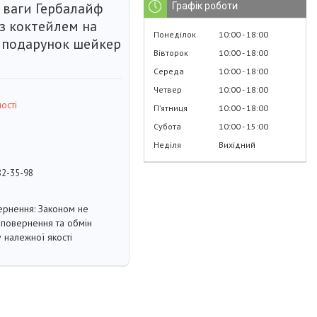
 ваги Гербалайф
Графік роботи
 з коктейлем на
Понеділок
10:00
18:00
у подарунок шейкер
Вівторок
10:00
18:00
Середа
10:00
18:00
Четвер
10:00
18:00
ості
Пʼятниця
10:00
18:00
Субота
10:00
15:00
Неділя
Вихідний
82-35-98
Законом не
повернення та обмін
 належної якості