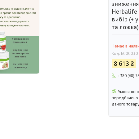
зниження
Herbalife
вибір (+ 
та ложка)
Немає в наявн
Код:
h000030
8 613 ₴
+380 (68) 7
передбачено 
даного товару