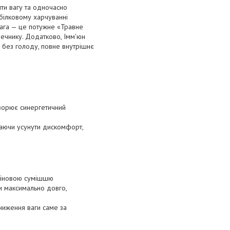
ти вагу та одночасно
обілковому харчуванні
вага — це потужне «Травне
шечнику. Додатково, Імм'юн
я без голоду, повне внутрішнє
створює синергетичний
гаючи усунути дискомфорт,
еїновою сумішшю
и максимально довго,
зниження ваги саме за