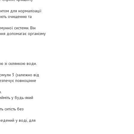
нтом для нормалізації
ияють очищенню та
мунної системи. Він
вання допомагає організму
ю зі склянкою води.
рмули 3 (залежно від
безпечує повноцінне
.
ийміть у будь-який
ь ситість без
ведений у воді, для