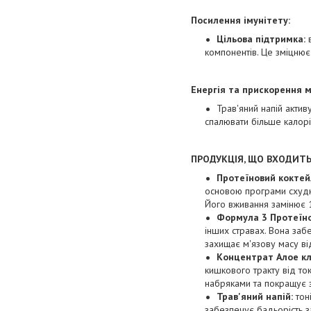
Посилення імунітету:
Цільова підтримка:
компонентів. Це зміцнює
Енергія та прискорення 
Трав'яний напій актив
спалювати більше калорі
ПРОДУКЦІЯ, ЩО ВХОДИТЬ
Протеїновий кокте
основою програми схуднен
Його вживання замінює 1
Формула 3 Протеїно
інших стравах. Вона заб
захищає м'язову масу від
Концентрат Алое к
кишкового тракту від то
набряками та покращує 
Трав'яний напій:
тоні
забезпечує бадьорість з