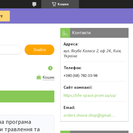
Кошик
Контакти
Знайти
вул. Якуба Коласа 2, оф 24., Київ,
Україна
+380 (68) 782-35-98
Кошик
https://life-space.prom.ua/ua/
orders.choice.shop@gmail.com
а програма
и травлення та