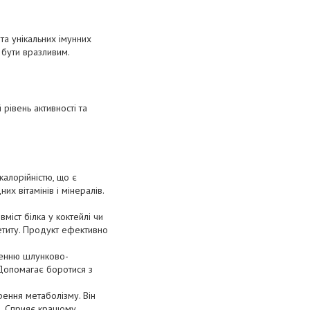
та унікальних імунних
 бути вразливим.
рівень активності та
калорійністю, що є
х вітамінів і мінералів.
міст білка у коктейлі чи
етиту. Продукт ефективно
щенню шлунково-
 Допомагає боротися з
рення метаболізму. Він
я. Сприяє кращому