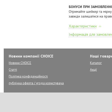
БОНУСИ ПРИ ЗАМОВЛЕННІ
Отримайте шейкер та мірну
завжди залишатися на прав
Характеристики
Інформація для замовле
Новини компанії CHOICE
Наші товар
Новини CHOICE
Каталог
Статті
Акції
Політика конфіденційності
публічна оферта / угода користувача