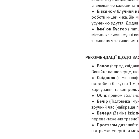
спалюванню калорій та 
Вівсяно-яблучний н
роботи кишечника. Він м
усуненню здуття. Додав
Імм'юн Бустер
(Immu
містить ключові імунні к
залишатися захищеним та
РЕКОМЕНДАЦІЇ ЩОДО ЗА
Ранок
(перед сніданк
Випийте натщесерце, щоб
Сніданок
(заміна їж
потреби в білку) та 1 
харчування та контроль 
Обід:
прийом збалансов
Вечір
(Підтримка Імун
зручний час (найкраще пі
Вечеря
(Заміна їжі):
перевантаження травної
Протягом дня:
пийте
підтримки енергії та мет