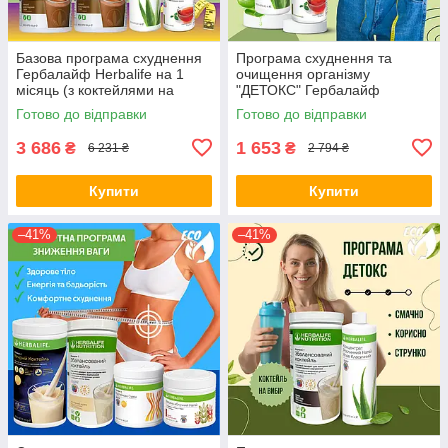
Базова програма схуднення
Програма схуднення та
Гербалайф Herbalife на 1
очищення організму
місяць (з коктейлями на
"ДЕТОКС" Гербалайф
вибір)
Herbalife
Готово до відправки
Готово до відправки
3 686
1 653
₴
₴
6 231 ₴
2 794 ₴
Купити
Купити
–41%
–41%