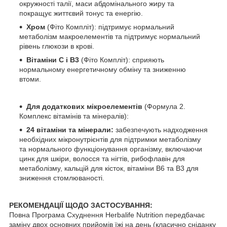
окружності талії, маси абдомінального жиру та
покращує життєвий тонус та енергію.
Хром
(Фіто Компліт): підтримує нормальний
метаболізм макроелементів та підтримує нормальний
рівень глюкози в крові.
Вітаміни С і В3
(Фіто Компліт): сприяють
нормальному енергетичному обміну та зниженню
втоми.
Для додаткових мікроелементів
(Формула 2.
Комплекс вітамінів та мінералів):
24 вітаміни та мінерали:
забезпечують надходження
необхідних мікронутрієнтів для підтримки метаболізму
та нормального функціонування організму, включаючи
цинк для шкіри, волосся та нігтів, рибофлавін для
метаболізму, кальцій для кісток, вітаміни B6 та B3 для
зниження стомлюваності.
РЕКОМЕНДАЦІЇ ЩОДО ЗАСТОСУВАННЯ:
Повна Програма Схуднення Herbalife Nutrition передбачає
заміну двох основних прийомів їжі на день (класично сніданку