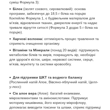
суміш Формула 3):
Білок
(ізолят соєвого, сироватковий): основа
програми, забезпечує до 18,5 г білка на порцію
Коктейлю Формула 1, є будівельним матеріалом для
м'язів, відновлення тканин, джерелом енергії та надає
тривале відчуття ситості (Формула 3 додає 5 г білка на
порцію).
Харчові волокна:
оптимізують процес травлення та
сприяють очищенню організму.
Вітаміни та Мінерали
(понад 20 видів): підтримують
метаболізм білків та жирів, покращують зір, необхідні
для здоров'я кісток, шкіри, нервової системи, серця,
м'язів, імунітету та системи кровообігу.
Для підтримки ШКТ та водного балансу
(Рослинний напій Алое, Вівсяно-яблучний напій, Целл-
у-лосс):
Сік алое вера
(Алое): багатий ензимами,
мікроелементами та амінокислотами. Підтримує
моторику кишківника, його корисну мікрофлору,
допомагає виводити токсини та шлаки, сприяє підтримці