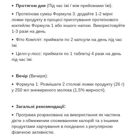
Протягом дня
(Під час їжі / між прийомами їжі):
Протеїнова суміш Формула 3: додайте 1-2 мірні
ложки продукту в процесі приготування протеїнового
коктейлю Формула 1 або іншого напою. Використовуйте
1-3 рази на день.
Фіто Компліт: приймати по 2 капсули на день під час
їжі.
Целл-у-лосс: приймати по 1 таблетці 4 рази на день
під час їжі.
Вечір
(Вечеря):
Формула 1: Розмішати 2 столові ложки продукту (26 г)
у 250 мл знежиреного молока (1,5% жирності).
Загальні рекомендації:
Програма розрахована на використання як частина
дієти з обмеженим споживанням калорій та з іншими
продуктами харчування в поєднанні з регулярною
фізичною активністю.