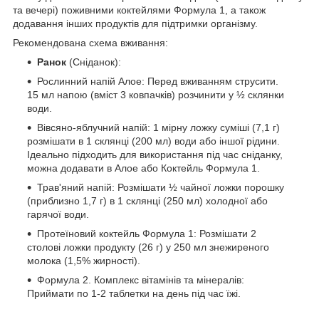
та вечері) поживними коктейлями Формула 1, а також
додавання інших продуктів для підтримки організму.
Рекомендована схема вживання:
Ранок
(Сніданок):
Рослинний напій Алое: Перед вживанням струсити.
15 мл напою (вміст 3 ковпачків) розчинити у ½ склянки
води.
Вівсяно-яблучний напій: 1 мірну ложку суміші (7,1 г)
розмішати в 1 склянці (200 мл) води або іншої рідини.
Ідеально підходить для використання під час сніданку,
можна додавати в Алое або Коктейль Формула 1.
Трав'яний напій: Розмішати ½ чайної ложки порошку
(приблизно 1,7 г) в 1 склянці (250 мл) холодної або
гарячої води.
Протеїновий коктейль Формула 1: Розмішати 2
столові ложки продукту (26 г) у 250 мл знежиреного
молока (1,5% жирності).
Формула 2. Комплекс вітамінів та мінералів:
Приймати по 1-2 таблетки на день під час їжі.