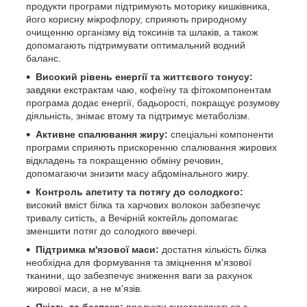
продукти програми підтримують моторику кишківника,
його корисну мікрофлору, сприяють природному
очищенню організму від токсинів та шлаків, а також
допомагають підтримувати оптимальний водний
баланс.
Високий рівень енергії та життєвого тонусу:
завдяки екстрактам чаю, кофеїну та фітокомпонентам
програма додає енергії, бадьорості, покращує розумову
діяльність, знімає втому та підтримує метаболізм.
Активне спалювання жиру:
спеціальні компоненти
програми сприяють прискоренню спалювання жирових
відкладень та покращенню обміну речовин,
допомагаючи знизити масу абдомінального жиру.
Контроль апетиту та потягу до солодкого:
високий вміст білка та харчових волокон забезпечує
тривалу ситість, а Вечірній коктейль допомагає
зменшити потяг до солодкого ввечері.
Підтримка м'язової маси:
достатня кількість білка
необхідна для формування та зміцнення м'язової
тканини, що забезпечує зниження ваги за рахунок
жирової маси, а не м'язів.
Якість та безпека:
продукти виготовляються з