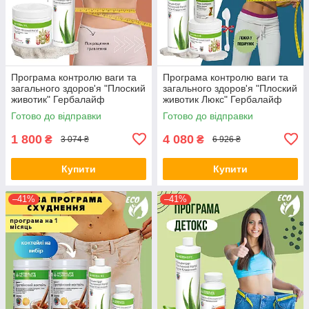
Програма контролю ваги та
Програма контролю ваги та
загального здоров'я "Плоский
загального здоров'я "Плоский
животик" Гербалайф
животик Люкс" Гербалайф
Herbalife
Herbalife ( + ложка у
Готово до відправки
Готово до відправки
подарунок )
1 800
4 080
₴
₴
3 074 ₴
6 926 ₴
Купити
Купити
–41%
–41%