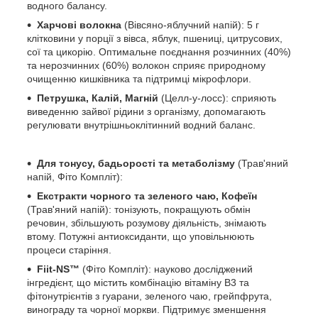
водного балансу.
Харчові волокна
(Вівсяно-яблучний напій): 5 г
клітковини у порції з вівса, яблук, пшениці, цитрусових,
сої та цикорію. Оптимальне поєднання розчинних (40%)
та нерозчинних (60%) волокон сприяє природному
очищенню кишківника та підтримці мікрофлори.
Петрушка, Калій, Магній
(Целл-у-лосс): сприяють
виведенню зайвої рідини з організму, допомагають
регулювати внутрішньоклітинний водний баланс.
Для тонусу, бадьорості та метаболізму
(Трав'яний
напій, Фіто Компліт):
Екстракти чорного та зеленого чаю, Кофеїн
(Трав'яний напій): тонізують, покращують обмін
речовин, збільшують розумову діяльність, знімають
втому. Потужні антиоксиданти, що уповільнюють
процеси старіння.
Fiit-NS™
(Фіто Компліт): науково досліджений
інгредієнт, що містить комбінацію вітаміну B3 та
фітонутрієнтів з гуарани, зеленого чаю, грейпфрута,
винограду та чорної моркви. Підтримує зменшення