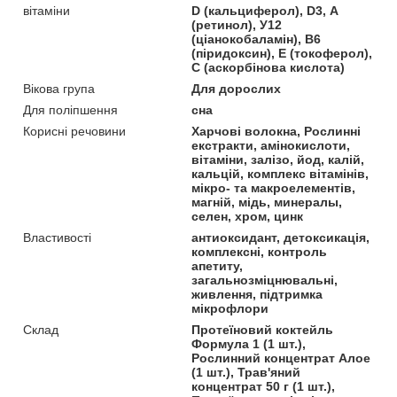
вітаміни
D (кальциферол), D3, А
(ретинол), У12
(ціанокобаламін), В6
(піридоксин), Е (токоферол),
С (аскорбінова кислота)
Вікова група
Для дорослих
Для поліпшення
сна
Корисні речовини
Харчові волокна, Рослинні
екстракти, амінокислоти,
вітаміни, залізо, йод, калій,
кальцій, комплекс вітамінів,
мікро- та макроелементів,
магній, мідь, минералы,
селен, хром, цинк
Властивості
антиоксидант, детоксикація,
комплексні, контроль
апетиту,
загальнозміцнювальні,
живлення, підтримка
мікрофлори
Склад
Протеїновий коктейль
Формула 1 (1 шт.),
Рослинний концентрат Алое
(1 шт.), Трав'яний
концентрат 50 г (1 шт.),