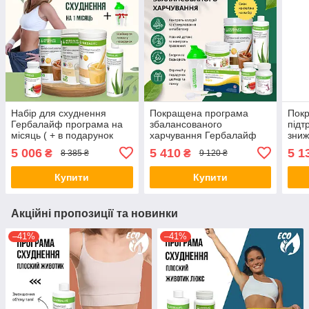
Набір для схуднення
Покращена програма
Пок
Гербалайф програма на
збалансованого
підт
місяць ( + в подарунок
харчування Гербалайф
зниж
шейкер та ложка)
Herbalife з коктейлем на
Herb
5 006
5 410
5 1
₴
₴
8 385 ₴
9 120 ₴
вибір (+ у подарунок
вибі
шейкер та ложка)
шейк
Купити
Купити
Акційні пропозиції та новинки
–41%
–41%