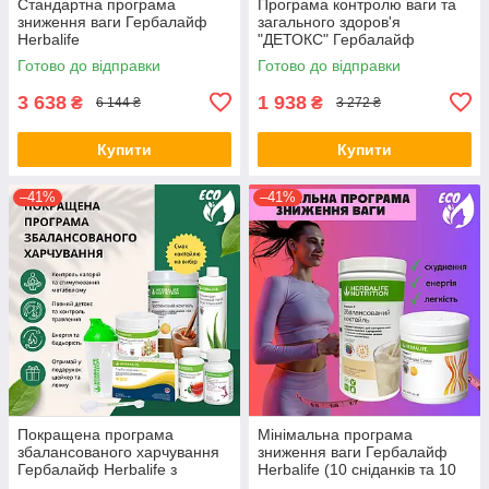
Стандартна програма
Програма контролю ваги та
зниження ваги Гербалайф
загального здоров'я
Herbalife
"ДЕТОКС" Гербалайф
Herbalife (з коктейлем на
Готово до відправки
Готово до відправки
вибір)
3 638
1 938
₴
₴
6 144 ₴
3 272 ₴
Купити
Купити
–41%
–41%
Покращена програма
Мінімальна програма
збалансованого харчування
зниження ваги Гербалайф
Гербалайф Herbalife з
Herbalife (10 сніданків та 10
коктейлем на вибір (+ у
вечерь)