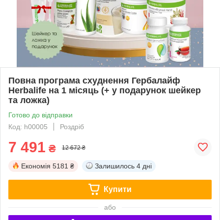
Повна програма схуднення Гербалайф
Herbalife на 1 місяць (+ у подарунок шейкер
та ложка)
Готово до відправки
Код: h00005
Роздріб
7 491
₴
12 672 ₴
Економія
5181 ₴
Залишилось
4 дні
Купити
або