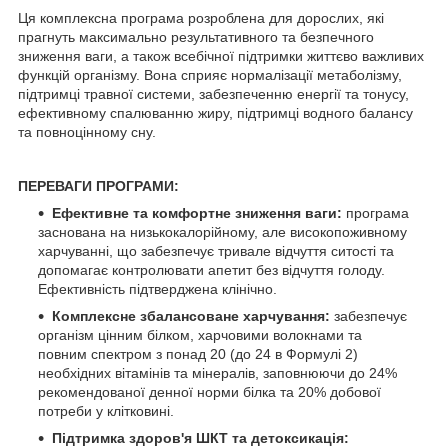
Ця комплексна програма розроблена для дорослих, які
прагнуть максимально результативного та безпечного
зниження ваги, а також всебічної підтримки життєво важливих
функцій організму. Вона сприяє нормалізації метаболізму,
підтримці травної системи, забезпеченню енергії та тонусу,
ефективному спалюванню жиру, підтримці водного балансу
та повноцінному сну.
ПЕРЕВАГИ ПРОГРАМИ:
Ефективне та комфортне зниження ваги:
програма
заснована на низькокалорійному, але високопоживному
харчуванні, що забезпечує тривале відчуття ситості та
допомагає контролювати апетит без відчуття голоду.
Ефективність підтверджена клінічно.
Комплексне збалансоване харчування:
забезпечує
організм цінним білком, харчовими волокнами та
повним спектром з понад 20 (до 24 в Формулі 2)
необхідних вітамінів та мінералів, заповнюючи до 24%
рекомендованої денної норми білка та 20% добової
потреби у клітковині.
Підтримка здоров'я ШКТ та детоксикація: