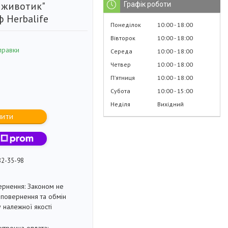
 животик"
Графік роботи
 Herbalife
Понеділок
10:00
18:00
Вівторок
10:00
18:00
правки
Середа
10:00
18:00
Четвер
10:00
18:00
Пʼятниця
10:00
18:00
Субота
10:00
15:00
Неділя
Вихідний
пити
82-35-98
Законом не
повернення та обмін
 належної якості