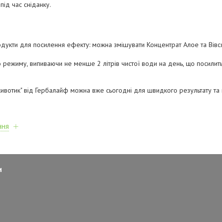
під час сніданку.
одукти для посилення ефекту: можна змішувати Концентрат Алое та Вівс
 режиму, випиваючи не менше 2 літрів чистої води на день, що посилит
животик" від Гербалайф можна вже сьогодні для швидкого результату та
ння
и