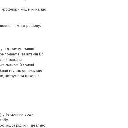
мікрофлори кишечника, що
оповненням до раціону.
у підтримку травної
мпонентів) та вітамін B3.
дячи токсини.
им смаком. Харчові
пій містить оптимальне
и, цитрусів та цикорію.
) у ½ склянки води.
добу.
або іншої рідини. Ідеально