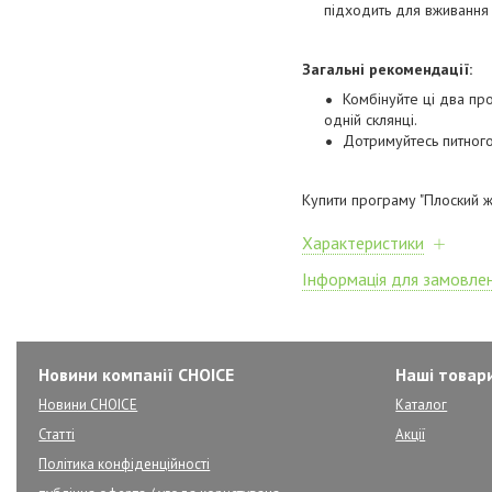
підходить для вживання 
Загальні рекомендації:
Комбінуйте ці два пр
одній склянці.
Дотримуйтесь питного
Купити програму "Плоский 
Характеристики
Інформація для замовле
Новини компанії CHOICE
Наші товар
Новини CHOICE
Каталог
Статті
Акції
Політика конфіденційності