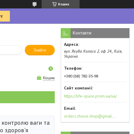
Кошик
Контакти
Знайти
вул. Якуба Коласа 2, оф 24., Київ,
Україна
+380 (68) 782-35-98
Кошик
https://life-space.prom.ua/ua/
orders.choice.shop@gmail.com
 контролю ваги та
о здоров'я