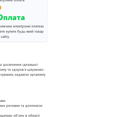
ключені електронні платежі.
те купити будь-який товар
сайту.
а досягнення ідеальної
ізму та здоров’я шлунково-
рчування, надаючи організму
аки.
них речовин та допомагає
ншенню об’єму в області