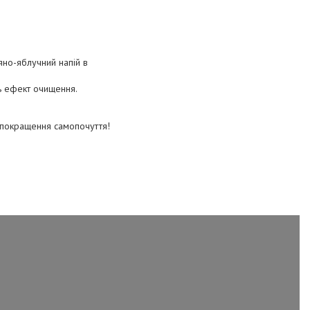
яно-яблучний напій в
ь ефект очищення.
 покращення самопочуття!