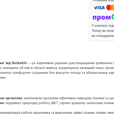
У компанії під
Тепер ви може
не покидаючи 
к" від Herbalife
— це ефективне рішення для покращення травлення т
 зменшити об’єми в області живота, підтримуючи загальний тонус орган
безпечує комфортне схуднення без відчуття голоду та збалансоване ха
ини.
ня організму:
компоненти програми ефективно виводять токсини та шл
ня:
підтримує природну роботу ШКТ, сприяє кращому засвоєнню пожив
нормалізація роботи кишечника та виведення зайвої рідини сприяє зме