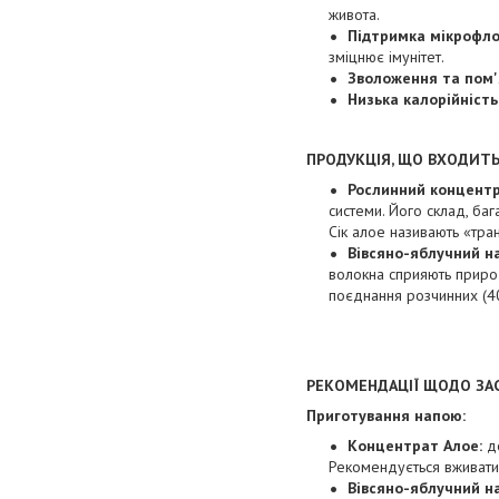
живота.
Підтримка мікрофло
зміцнює імунітет.
Зволоження та пом'
Низька калорійність
ПРОДУКЦІЯ, ЩО ВХОДИТЬ
Рослинний концентр
системи. Його склад, баг
Сік алое називають «тра
Вівсяно-яблучний н
волокна сприяють приро
поєднання розчинних (40%
РЕКОМЕНДАЦІЇ ЩОДО ЗА
Приготування напою:
Концентрат Алое:
д
Рекомендується вживати 
Вівсяно-яблучний на