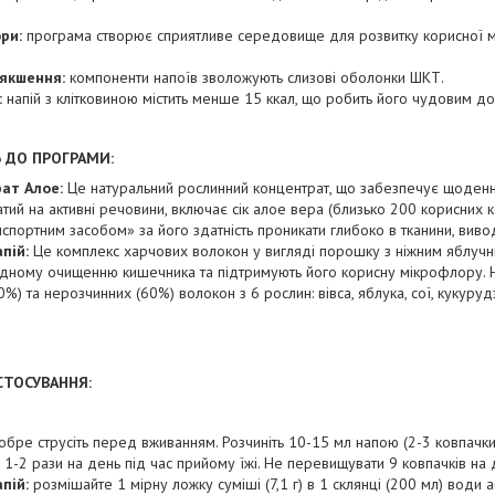
ри:
програма створює сприятливе середовище для розвитку корисної 
якшення:
компоненти напоїв зволожують слизові оболонки ШКТ.
:
напій з клітковиною містить менше 15 ккал, що робить його чудовим д
 ДО ПРОГРАМИ:
ат Алое:
Це натуральний рослинний концентрат, що забезпечує щоденн
атий на активні речовини, включає сік алое вера (близько 200 корисних ко
нспортним засобом» за його здатність проникати глибоко в тканини, виво
апій:
Це комплекс харчових волокон у вигляді порошку з ніжним яблучн
дному очищенню кишечника та підтримують його корисну мікрофлору. На
) та нерозчинних (60%) волокон з 6 рослин: вівса, яблука, сої, кукурудз
СТОСУВАННЯ:
обре струсіть перед вживанням. Розчиніть 10-15 мл напою (2-3 ковпачки
1-2 рази на день під час прийому їжі. Не перевищувати 9 ковпачків на 
пій:
розмішайте 1 мірну ложку суміші (7,1 г) в 1 склянці (200 мл) води 