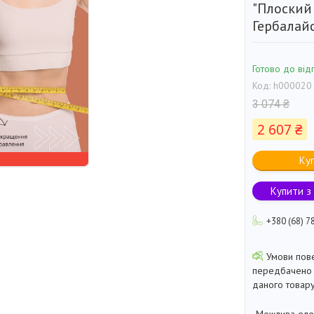
"Плоский
Гербалайф
Готово до від
Код:
h000020
3 074 ₴
2 607 ₴
Ку
Купити з
+380 (68) 7
передбачено 
даного товару