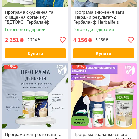
Програма схуднення та
Програма зниження ваги
очищення організму
"Перший результат-2"
"ДЕТОКС" Гербалайф
Гербалайф Herbalife з
Herbalife
коктейлями на вибір ( +
Готово до відправки
Готово до відправки
ложка у подарунок )
2 251
4 156
₴
₴
2 794 ₴
5 158 ₴
Купити
Купити
–19%
–19%
Програма контролю ваги та
Програма збалансованого