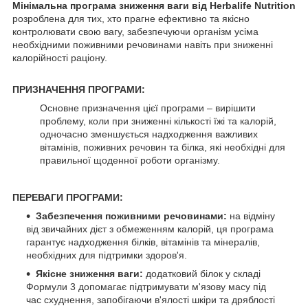
Мінімальна програма зниження ваги від Herbalife Nutrition
розроблена для тих, хто прагне ефективно та якісно
контролювати свою вагу, забезпечуючи організм усіма
необхідними поживними речовинами навіть при зниженні
калорійності раціону.
ПРИЗНАЧЕННЯ ПРОГРАМИ:
Основне призначення цієї програми – вирішити
проблему, коли при зниженні кількості їжі та калорій,
одночасно зменшується надходження важливих
вітамінів, поживних речовин та білка, які необхідні для
правильної щоденної роботи організму.
ПЕРЕВАГИ ПРОГРАМИ:
Забезпечення поживними речовинами:
на відміну
від звичайних дієт з обмеженням калорій, ця програма
гарантує надходження білків, вітамінів та мінералів,
необхідних для підтримки здоров'я.
Якісне зниження ваги:
додатковий білок у складі
Формули 3 допомагає підтримувати м'язову масу під
час схуднення, запобігаючи в'ялості шкіри та дряблості