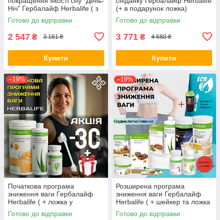
покращення якості сну "День-
сніданку Гербалайф Herbalife
Ніч" Гербалайф Herbalife ( з
(+ в подарунок ложка)
коктейлем на вибір)
Готово до відправки
Готово до відправки
2 547
3 771
₴
₴
3 161 ₴
4 680 ₴
Купити
Купити
–19%
–19%
Початкова програма
Розширена програма
зниження ваги Гербалайф
зниження ваги Гербалайф
Herbalife ( + ложка у
Herbalife ( + шейкер та ложка
подарунок )
у подарунок)
Готово до відправки
Готово до відправки