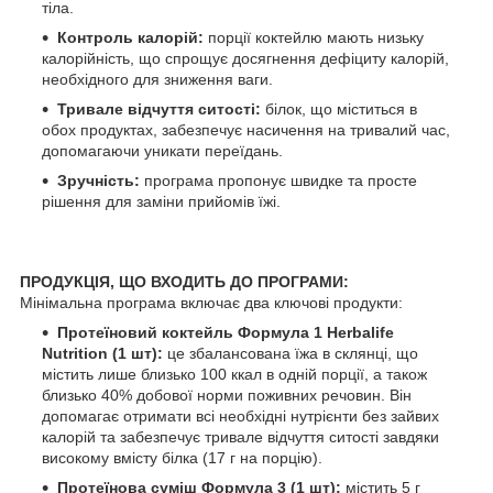
тіла.
Контроль калорій:
порції коктейлю мають низьку
калорійність, що спрощує досягнення дефіциту калорій,
необхідного для зниження ваги.
Тривале відчуття ситості:
білок, що міститься в
обох продуктах, забезпечує насичення на тривалий час,
допомагаючи уникати переїдань.
Зручність:
програма пропонує швидке та просте
рішення для заміни прийомів їжі.
ПРОДУКЦІЯ, ЩО ВХОДИТЬ ДО ПРОГРАМИ:
Мінімальна програма включає два ключові продукти:
Протеїновий коктейль Формула 1
Herbalife
Nutrition
(1 шт):
це збалансована їжа в склянці, що
містить лише близько 100 ккал в одній порції, а також
близько 40% добової норми поживних речовин. Він
допомагає отримати всі необхідні нутрієнти без зайвих
калорій та забезпечує тривале відчуття ситості завдяки
високому вмісту білка (17 г на порцію).
Протеїнова суміш Формула 3 (1 шт):
містить 5 г