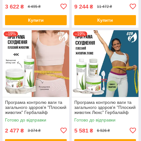
3 622
9 244
₴
₴
4 495 ₴
11 472 ₴
Купити
Купити
–19%
–19%
Програма контролю ваги та
Програма контролю ваги та
загального здоров'я "Плоский
загального здоров'я "Плоский
животик" Гербалайф
животик Люкс" Гербалайф
Herbalife
Herbalife ( + ложка у
Готово до відправки
Готово до відправки
подарунок )
2 477
5 581
₴
₴
3 074 ₴
6 926 ₴