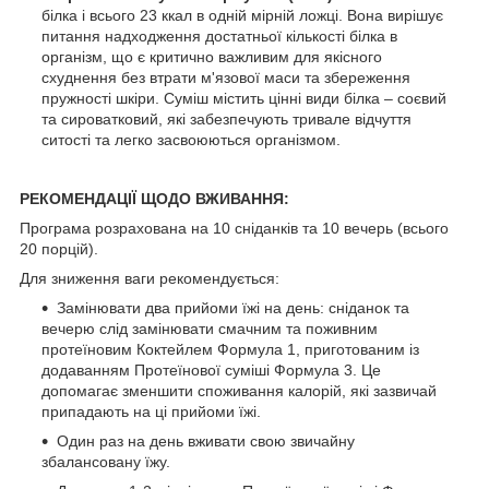
білка і всього 23 ккал в одній мірній ложці. Вона вирішує
питання надходження достатньої кількості білка в
організм, що є критично важливим для якісного
схуднення без втрати м'язової маси та збереження
пружності шкіри. Суміш містить цінні види білка – соєвий
та сироватковий, які забезпечують тривале відчуття
ситості та легко засвоюються організмом.
РЕКОМЕНДАЦІЇ ЩОДО ВЖИВАННЯ:
Програма розрахована на 10 сніданків та 10 вечерь (всього
20 порцій).
Для зниження ваги рекомендується:
Замінювати два прийоми їжі на день: сніданок та
вечерю слід замінювати смачним та поживним
протеїновим Коктейлем Формула 1, приготованим із
додаванням Протеїнової суміші Формула 3. Це
допомагає зменшити споживання калорій, які зазвичай
припадають на ці прийоми їжі.
Один раз на день вживати свою звичайну
збалансовану їжу.