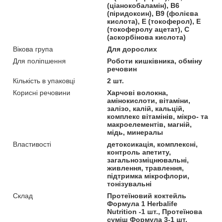
(ціанокобаламін), В6
(піридоксин), В9 (фолієва
кислота), Е (токоферол), Е
(токоферолу ацетат), С
(аскорбінова кислота)
Вікова група
Для дорослих
Для поліпшення
Роботи кишківника, обміну
речовин
Кількість в упаковці
2 шт.
Корисні речовини
Харчові волокна,
амінокислоти, вітаміни,
залізо, калій, кальцій,
комплекс вітамінів, мікро- та
макроелементів, магній,
мідь, минералы
Властивості
детоксикація, комплексні,
контроль апетиту,
загальнозміцнювальні,
живлення, травлення,
підтримка мікрофлори,
тонізувальні
Склад
Протеїновий коктейль
Формула 1 Herbalife
Nutrition -1 шт., Протеїнова
суміш Формула 3-1 шт.