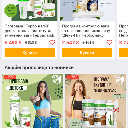
Програма "Турбо напій"
Програма контролю ваги
Прог
для контролю апетиту та
та покращення якості сну
снід
зниження ваги Гербалайф
"День-Ніч" Гербалайф
Herb
Herbalife (+ у подарунок
Herbalife ( з коктейлем на
ложк
5 490
2 547
3 7
₴
₴
6 813 ₴
3 161 ₴
шейкер та ложка)
вибір)
Купити
Купити
Акційні пропозиції та новинки
–19%
–19%