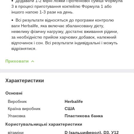
Додавати 1-2 мірні ложки Протеїнової суміші Формула
3 в процесі приготування коктейлю Формула 1 або
іншого напою 1-3 рази на день.
Всі результати відносяться до програми контролю
ваги Herbalife, яка включає збалансовану дієту,
невелику фізичну нагрузку, достатнє вживання рідини,
за необхідністю прийом харчових добавок, належний
відпочинок і сон. Всі результати індивідуальні і можуть
відрізнятися.
Приховати
Характеристики
Основні
Виробник
Herbalife
Країна виробник
США
Упаковка
Пластикова банка
Користувальницькі характеристики
вітаміни
D (кальциферол), D3, У12