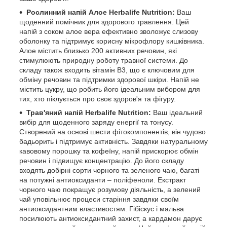
Рослинний напій Алое Herbalife Nutrition:
Ваш
щоденний помічник для здорового травлення. Цей
напій з соком алое вера ефективно зволожує слизову
оболонку та підтримує корисну мікрофлору кишківника.
Алое містить близько 200 активних речовин, які
стимулюють природну роботу травної системи. До
складу також входить вітамін В3, що є ключовим для
обміну речовин та підтримки здорової шкіри. Напій не
містить цукру, що робить його ідеальним вибором для
тих, хто піклується про своє здоров'я та фігуру.
Трав'яний напій Herbalife Nutrition:
Ваш ідеальний
вибір для щоденного заряду енергії та тонусу.
Створений на основі шести фітокомпонентів, він чудово
бадьорить і підтримує активність. Завдяки натуральному
кавовому порошку та кофеїну, напій прискорює обмін
речовин і підвищує концентрацію. До його складу
входять добірні сорти чорного та зеленого чаю, багаті
на потужні антиоксиданти – поліфеноли. Екстракт
чорного чаю покращує розумову діяльність, а зелений
чай уповільнює процеси старіння завдяки своїм
антиоксидантним властивостям. Гібіскус і мальва
посилюють антиоксидантний захист, а кардамон дарує