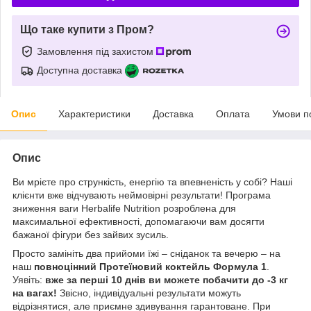
Що таке купити з Пром?
Замовлення під захистом
Доступна доставка
Опис
Характеристики
Доставка
Оплата
Умови п
Опис
Ви мрієте про стрункість, енергію та впевненість у собі? Наші
клієнти вже відчувають неймовірні результати! Програма
зниження ваги Herbalife Nutrition розроблена для
максимальної ефективності, допомагаючи вам досягти
бажаної фігури без зайвих зусиль.
Просто замініть два прийоми їжі – сніданок та вечерю – на
наш
повноцінний Протеїновий коктейль Формула 1
.
Уявіть:
вже за перші 10 днів ви можете побачити до -3 кг
на вагах!
Звісно, індивідуальні результати можуть
відрізнятися, але приємне здивування гарантоване. При