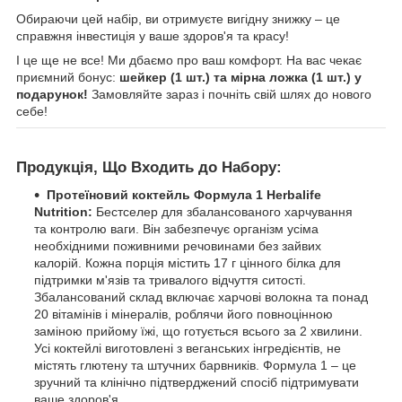
Обираючи цей набір, ви отримуєте вигідну знижку – це
справжня інвестиція у ваше здоров'я та красу!
І це ще не все! Ми дбаємо про ваш комфорт. На вас чекає
приємний бонус:
шейкер (1 шт.) та мірна ложка (1 шт.) у
подарунок!
Замовляйте зараз і почніть свій шлях до нового
себе!
Продукція, Що Входить до Набору:
Протеїновий коктейль Формула 1 Herbalife
Nutrition:
Бестселер для збалансованого харчування
та контролю ваги. Він забезпечує організм усіма
необхідними поживними речовинами без зайвих
калорій. Кожна порція містить 17 г цінного білка для
підтримки м'язів та тривалого відчуття ситості.
Збалансований склад включає харчові волокна та понад
20 вітамінів і мінералів, роблячи його повноцінною
заміною прийому їжі, що готується всього за 2 хвилини.
Усі коктейлі виготовлені з веганських інгредієнтів, не
містять глютену та штучних барвників. Формула 1 – це
зручний та клінічно підтверджений спосіб підтримувати
ваше здоров'я.