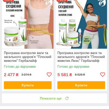
Програма контролю ваги та
Програма контролю ваги та
загального здоров'я "Плоский
загального здоров'я "Плоский
животик" Гербалайф
животик Люкс" Гербалайф
Herbalife
Herbalife ( + ложка у
Готово до відправки
Готово до відправки
подарунок )
2 477
5 581
₴
₴
3 074 ₴
6 926 ₴
Купити
Купити
Показати ще