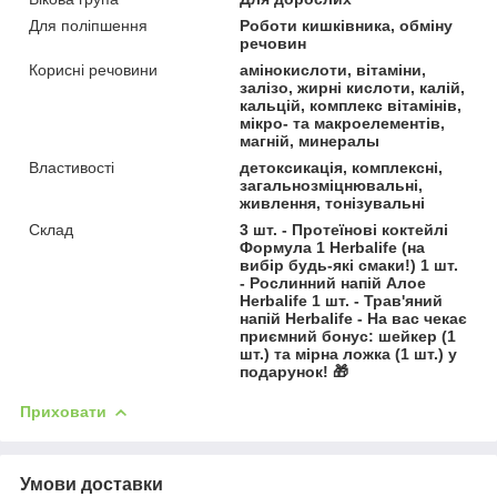
Для поліпшення
Роботи кишківника, обміну
речовин
Корисні речовини
амінокислоти, вітаміни,
залізо, жирні кислоти, калій,
кальцій, комплекс вітамінів,
мікро- та макроелементів,
магній, минералы
Властивості
детоксикація, комплексні,
загальнозміцнювальні,
живлення, тонізувальні
Склад
3 шт. - Протеїнові коктейлі
Формула 1 Herbalife (на
вибір будь-які смаки!) 1 шт.
- Рослинний напій Алое
Herbalife 1 шт. - Трав'яний
напій Herbalife - На вас чекає
приємний бонус: шейкер (1
шт.) та мірна ложка (1 шт.) у
подарунок! 🎁
Приховати
Умови доставки