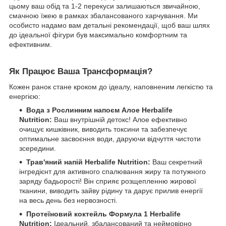
цьому ваш обід та 1-2 перекуси залишаються звичайною,
смачною їжею в рамках збалансованого харчування. Ми
особисто надамо вам детальні рекомендації, щоб ваш шлях
до ідеальної фігури був максимально комфортним та
ефективним.
Як Працює Ваша Трансформація?
Кожен ранок стане кроком до ідеалу, наповненим легкістю та
енергією:
Вода з Рослинним напоєм Алое Herbalife
Nutrition:
Ваш внутрішній детокс! Алое ефективно
очищує кишківник, виводить токсини та забезпечує
оптимальне засвоєння води, даруючи відчуття чистоти
зсередини.
Трав'яний напій Herbalife Nutrition:
Ваш секретний
інгредієнт для активного спалювання жиру та потужного
заряду бадьорості! Він сприяє розщепленню жирової
тканини, виводить зайву рідину та дарує прилив енергії
на весь день без нервозності.
Протеїновий коктейль Формула 1 Herbalife
Nutrition:
Ідеальний, збалансований та неймовірно