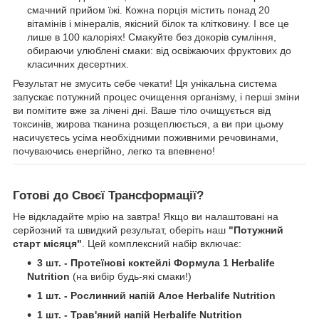
смачний прийом їжі. Кожна порція містить понад 20
вітамінів і мінералів, якісний білок та клітковину. І все це
лише в 100 калоріях! Смакуйте без докорів сумління,
обираючи улюблені смаки: від освіжаючих фруктових до
класичних десертних.
Результат не змусить себе чекати! Ця унікальна система
запускає потужний процес очищення організму, і перші зміни
ви помітите вже за лічені дні. Ваше тіло очищується від
токсинів, жирова тканина розщеплюється, а ви при цьому
насичуєтесь усіма необхідними поживними речовинами,
почуваючись енергійно, легко та впевнено!
Готові до Своєї Трансформації?
Не відкладайте мрію на завтра! Якщо ви налаштовані на
серйозний та швидкий результат, оберіть наш
"Потужний
старт місяця"
. Цей комплексний набір включає:
3 шт. - Протеїнові коктейлі Формула 1 Herbalife
Nutrition
(на вибір будь-які смаки!)
1 шт. - Рослинний напій Алое Herbalife Nutrition
1 шт. - Трав'яний напій Herbalife Nutrition