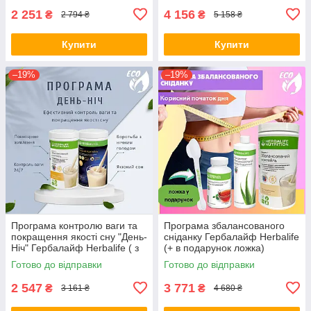
2 251
4 156
₴
₴
2 794 ₴
5 158 ₴
Купити
Купити
–19%
–19%
Програма контролю ваги та
Програма збалансованого
покращення якості сну "День-
сніданку Гербалайф Herbalife
Ніч" Гербалайф Herbalife ( з
(+ в подарунок ложка)
коктейлем на вибір)
Готово до відправки
Готово до відправки
2 547
3 771
₴
₴
3 161 ₴
4 680 ₴