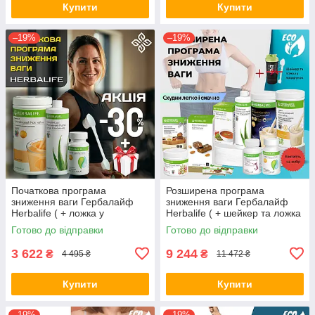
Купити
Купити
–19%
–19%
Початкова програма
Розширена програма
зниження ваги Гербалайф
зниження ваги Гербалайф
Herbalife ( + ложка у
Herbalife ( + шейкер та ложка
подарунок )
у подарунок)
Готово до відправки
Готово до відправки
3 622
9 244
₴
₴
4 495 ₴
11 472 ₴
Купити
Купити
–19%
–19%