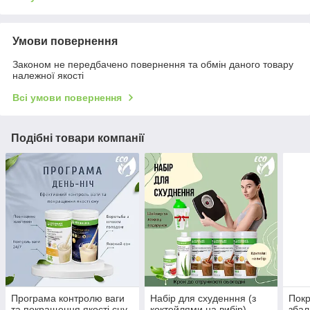
Умови повернення
Законом не передбачено повернення та обмін даного товару
належної якості
Всі умови повернення
Подібні товари компанії
Програма контролю ваги
Набір для схуденння (з
Пок
та покращення якості сну
коктейлями на вибір)
збал