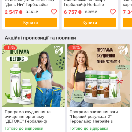
"День-Ніч" Гербалайф
Гербалайф Herbalife
хар
Herbalife ( з коктейлем на
Herb
2 547
6 757
7 3
₴
₴
3 161 ₴
8 385 ₴
вибір)
вибі
шейк
Купити
Купити
Акційні пропозиції та новинки
–19%
–19%
Програма схуднення та
Програма зниження ваги
очищення організму
"Перший результат-2"
"ДЕТОКС" Гербалайф
Гербалайф Herbalife з
Herbalife
коктейлями на вибір ( +
Готово до відправки
Готово до відправки
ложка у подарунок )