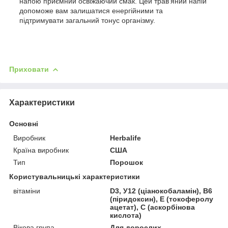
напою приємний освіжаючий смак. Цей трав'яний напій
допоможе вам залишатися енергійними та
підтримувати загальний тонус організму.
Приховати
Характеристики
Основні
Виробник
Herbalife
Країна виробник
США
Тип
Порошок
Користувальницькі характеристики
вітаміни
D3, У12 (ціанокобаламін), В6
(піридоксин), Е (токоферолу
ацетат), С (аскорбінова
кислота)
Вікова група
Для дорослих