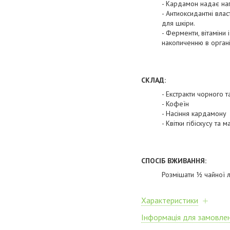
- Кардамон надає на
- Антиоксидантні вла
для шкіри.
- Ферменти, вітаміни 
накопиченню в організ
СКЛАД:
- Екстракти чорного 
- Кофеїн
- Насіння кардамону
- Квітки гібіскусу та 
СПОСІБ ВЖИВАННЯ:
Розмішати ½ чайної л
Характеристики
Інформація для замовле