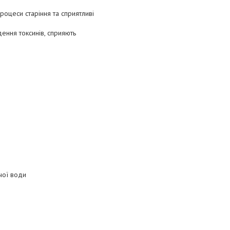
роцеси старіння та сприятливі
дення токсинів, сприяють
чої води