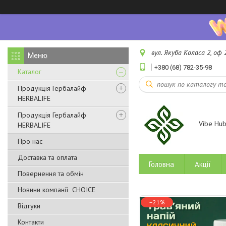
вул. Якуба Коласа 2, оф 2
+380 (68) 782-35-98
Каталог
Продукція Гербалайф
HERBALIFE
Продукція Гербалайф
Vibe Hu
HERBALIFE
Про нас
Доставка та оплата
Головна
Акції
Повернення та обмін
Новини компанії CHOICE
–21%
Відгуки
Контакти