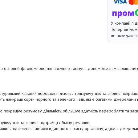
У компанії під
Тепер ви може
не покидаючи 
на основі 6 фітокомпонентів відмінно тонізує і допоможе вам залишатис
 натуральний кавовий порошок підсилює тонізуючу дію та сприяє покра
стить найкращі сорти чорного та зеленого чаїв, які є багатими джерелами
аю покращує розумову діяльність, збільшує здатність переробляти та за
зуючу дію та сприяє підтримці обміну речовин.
сприяють підсиленню антиоксидантного захисту організму, адже є джерела