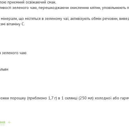
пою приємний освіжаючий смак.
стивості зеленого чаю, перешкоджаючи окисленню клітин, уповільнюють п
і мінерали, що містяться в зеленому чаї, активізують обмін речовин, виве
мі вітаміну С.
та зеленого чаю
мальви
ожки порошку (приблизно 1,7 г) в 1 склянці (250 мл) холодної або гаря
ння