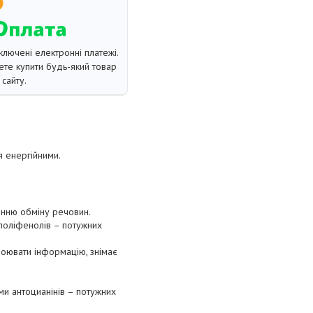
ключені електронні платежі.
те купити будь-який товар
сайту.
я енергійними.
щенню обміну речовин.
 поліфенолів – потужних
своювати інформацію, знімає
ми антоцианінів – потужних