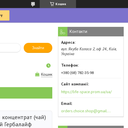
Кошик
Контакти
Знайти
вул. Якуба Коласа 2, оф 24., Київ,
Україна
+380 (68) 782-35-98
Кошик
https://life-space.prom.ua/ua/
orders.choice.shop@gmail.com
 концентрат (чай)
й Гербалайф