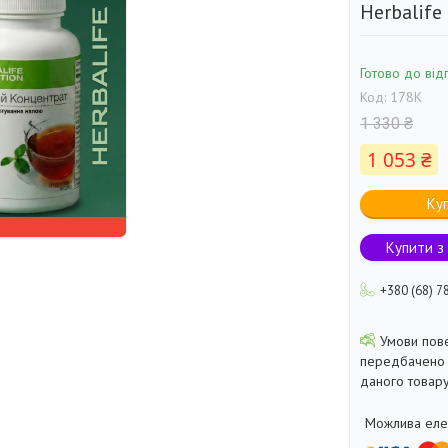
Herbalife 
Готово до від
Код:
178K
1 330 ₴
1 053 ₴
Ку
Купити з
+380 (68) 7
передбачено 
даного товару