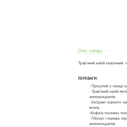
Опис товару
Трав’яний напій класичний 
ПЕРЕВАГИ:
- Присутній у складі
- Трав'яний напій мі
антиоксидантів.
- Екстракт чорного ч
втому.
-Кофеїн посилює тоні
- Гібіскус і мальва 
антиоксидантів.