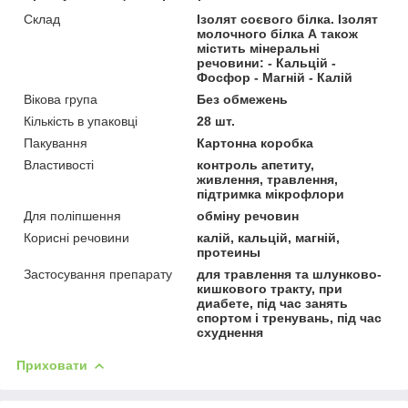
Склад
Ізолят соєвого білка. Ізолят
молочного білка А також
містить мінеральні
речовини: - Кальцій -
Фосфор - Магній - Калій
Вікова група
Без обмежень
Кількість в упаковці
28 шт.
Пакування
Картонна коробка
Властивості
контроль апетиту,
живлення, травлення,
підтримка мікрофлори
Для поліпшення
обміну речовин
Корисні речовини
калій, кальцій, магній,
протеины
Застосування препарату
для травлення та шлунково-
кишкового тракту, при
диабете, під час занять
спортом і тренувань, під час
схуднення
Приховати