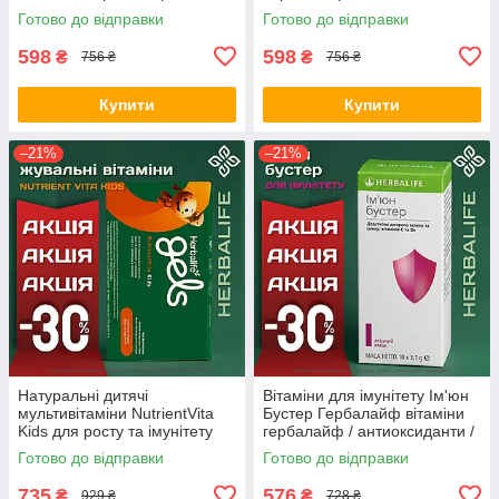
Готово до відправки
Готово до відправки
598
598
₴
₴
756 ₴
756 ₴
Купити
Купити
–21%
–21%
Натуральні дитячі
Вітаміни для імунітету Ім'юн
мультивітаміни NutrientVita
Бустер Гербалайф вітаміни
Kids для росту та імунітету
гербалайф / антиоксиданти /
Гербалайф Herbalife( 30
бузина для імунітету
Готово до відправки
Готово до відправки
жувальних пастилок)
Оригінал Herbalife Акція
735
576
₴
₴
929 ₴
728 ₴