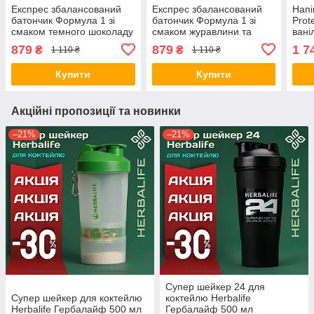
Експрес збалансований
Експрес збалансований
Напі
батончик Формула 1 зі
батончик Формула 1 зі
Prot
смаком темного шоколаду
смаком журавлини та
вані
Гербалайф Herbalife
білого шоколаду
Герб
879
879
1 7
₴
₴
1 110 ₴
1 110 ₴
Гербалайф Herbalife
Купити
Купити
Акційні пропозиції та новинки
–21%
–21%
Супер шейкер 24 для
Супер шейкер для коктейлю
коктейлю Herbalife
Herbalife Гербалайф 500 мл
Гербалайф 500 мл