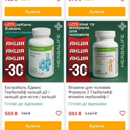
Купити
Купити
–21%
–21%
ЕкстраКаль Едванс
Вітаміни для чоловіків
Гербалайф кальцій д3 /
Формула 2 Гербалайф
кальцій для кісток / кальцій
вітаміни гербалайф /
магній цинк / вітаміни для
комплекс вітамінів для
Готово до відправки
Готово до відправки
кісток Оригінал Herbalife
чоловіків Оригінал Herbalife
Акція
Акція
569
884
₴
₴
719 ₴
1 117 ₴
Купити
Купити