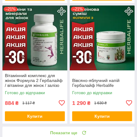
–21%
–21%
Вітамінний комплекс для
жінок Формула 2 Гербалайф
Вівсяно-яблучний напій
/ вітаміни для жінок / залізо
Гербалайф Herbalife
для жінок Оригінал Herbalife
Готово до відправки
Готово до відправки
Акція
884
1 290
₴
₴
1 117 ₴
1 630 ₴
Купити
Купити
Показати ще