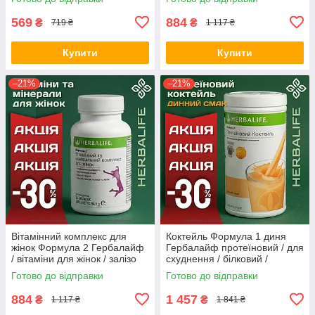
кісток Оригінал Herbalife
чоловіків Оригінал Herbalife
Акція
Акція
569
884
₴
₴
719 ₴
1 117 ₴
Купити
Купити
–21%
–21%
Вітамінний комплекс для
Коктейль Формула 1 диня
жінок Формула 2 Гербалайф
Гербалайф протеїновий / для
/ вітаміни для жінок / залізо
схуднення / білковий /
для жінок Оригінал Herbalife
замінник їжі для схуднення
Готово до відправки
Готово до відправки
Акція
Оригінал Herbalife Акція
884
1 457
₴
₴
1 117 ₴
1 841 ₴