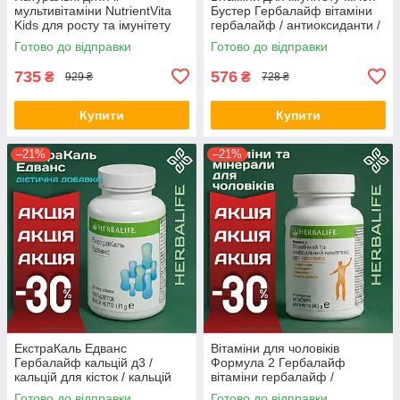
мультивітаміни NutrientVita
Бустер Гербалайф вітаміни
Kids для росту та імунітету
гербалайф / антиоксиданти /
Гербалайф Herbalife( 30
бузина для імунітету
Готово до відправки
Готово до відправки
жувальних пастилок)
Оригінал Herbalife Акція
735
576
₴
₴
929 ₴
728 ₴
Купити
Купити
–21%
–21%
ЕкстраКаль Едванс
Вітаміни для чоловіків
Гербалайф кальцій д3 /
Формула 2 Гербалайф
кальцій для кісток / кальцій
вітаміни гербалайф /
магній цинк / вітаміни для
комплекс вітамінів для
Готово до відправки
Готово до відправки