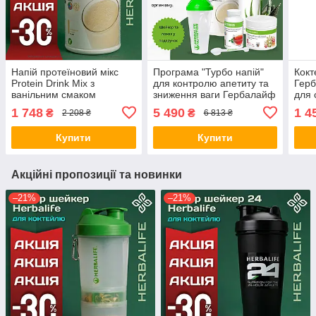
Напій протеїновий мікс
Програма "Турбо напій"
Кокт
Protein Drink Mix з
для контролю апетиту та
Герб
ванільним смаком
зниження ваги Гербалайф
для 
Гербалайф Herbalife
Herbalife (+ у подарунок
замі
1 748
5 490
1 4
₴
₴
2 208 ₴
6 813 ₴
шейкер та ложка)
схуд
Herb
Купити
Купити
Акційні пропозиції та новинки
–21%
–21%