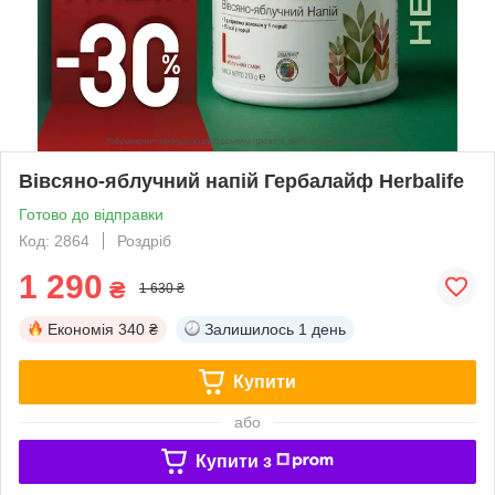
Вівсяно-яблучний напій Гербалайф Herbalife
Готово до відправки
Код: 2864
Роздріб
1 290
₴
1 630 ₴
Економія
340 ₴
Залишилось
1 день
Купити
або
Купити з