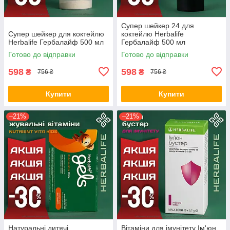
Супер шейкер 24 для
Супер шейкер для коктейлю
коктейлю Herbalife
Herbalife Гербалайф 500 мл
Гербалайф 500 мл
Готово до відправки
Готово до відправки
598
598
₴
₴
756 ₴
756 ₴
Купити
Купити
–21%
–21%
Натуральні дитячі
Вітаміни для імунітету Ім'юн