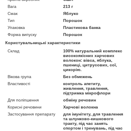
Вага
213 г
Смак
Яблуко
Тип
Порошок
Упаковка
Пластикова банка
Форма випуску
Порошок
Користувальницькі характеристики
Склад
100% натуральний комплекс
високоякісних харчових
волокон: вівса, яблука,
пшениці, цитрусових, сої,
цикорію.
Вікова група
Без обмежень
Властивості
контроль апетиту,
живлення, травлення,
підтримка мікрофлори
Для поліпшення
обміну речовин
Корисні речовини
Харчові волокна
Застосування препарату
для імунітету, для травлення
та шлунково-кишкового
тракту, під час занять
спортом і тренувань, під час