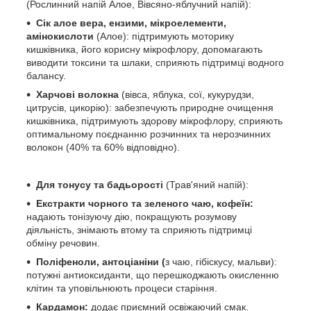
(Рослинний напій Алое, Вівсяно-яблучний напій):
Сік алое вера, ензими, мікроелементи,
амінокислоти
(Алое): підтримують моторику
кишківника, його корисну мікрофлору, допомагають
виводити токсини та шлаки, сприяють підтримці водного
балансу.
Харчові волокна
(вівса, яблука, сої, кукурудзи,
цитрусів, цикорію): забезпечують природне очищення
кишківника, підтримують здорову мікрофлору, сприяють
оптимальному поєднанню розчинних та нерозчинних
волокон (40% та 60% відповідно).
Для тонусу та бадьорості
(Трав'яний напій):
Екстракти чорного та зеленого чаю, кофеїн:
надають тонізуючу дію, покращують розумову
діяльність, знімають втому та сприяють підтримці
обміну речовин.
Поліфеноли, антоціаніни (
з чаю, гібіскусу, мальви):
потужні антиоксиданти, що перешкоджають окисленню
клітин та уповільнюють процеси старіння.
Кардамон:
додає приємний освіжаючий смак.