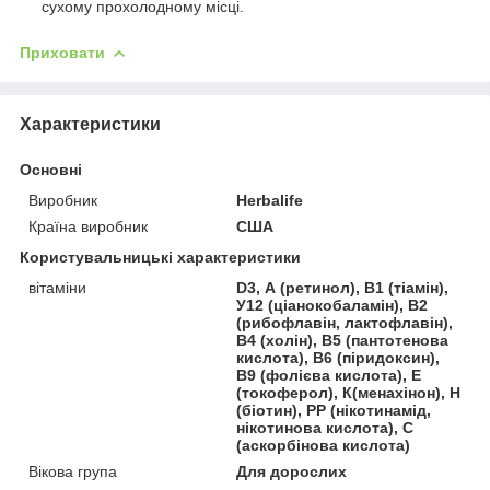
сухому прохолодному місці.
Приховати
Характеристики
Основні
Виробник
Herbalife
Країна виробник
США
Користувальницькі характеристики
вітаміни
D3, А (ретинол), В1 (тіамін),
У12 (ціанокобаламін), В2
(рибофлавін, лактофлавін),
В4 (холін), В5 (пантотенова
кислота), В6 (піридоксин),
В9 (фолієва кислота), Е
(токоферол), К(менахінон), Н
(біотин), РР (нікотинамід,
нікотинова кислота), С
(аскорбінова кислота)
Вікова група
Для дорослих