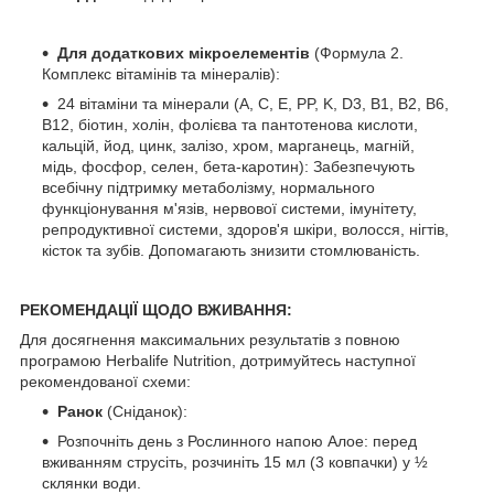
Для додаткових мікроелементів
(Формула 2.
Комплекс вітамінів та мінералів):
24 вітаміни та мінерали (A, C, E, PP, K, D3, B1, B2, B6,
B12, біотин, холін, фолієва та пантотенова кислоти,
кальцій, йод, цинк, залізо, хром, марганець, магній,
мідь, фосфор, селен, бета-каротин): Забезпечують
всебічну підтримку метаболізму, нормального
функціонування м'язів, нервової системи, імунітету,
репродуктивної системи, здоров'я шкіри, волосся, нігтів,
кісток та зубів. Допомагають знизити стомлюваність.
РЕКОМЕНДАЦІЇ ЩОДО ВЖИВАННЯ:
Для досягнення максимальних результатів з повною
програмою Herbalife Nutrition, дотримуйтесь наступної
рекомендованої схеми:
Ранок
(Сніданок):
Розпочніть день з Рослинного напою Алое: перед
вживанням струсіть, розчиніть 15 мл (3 ковпачки) у ½
склянки води.