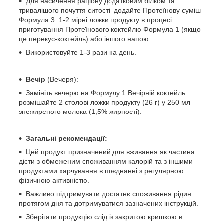
Для насичення раціону додатковим білком та
тривалішого почуття ситості, додайте Протеїнову суміш
Формула 3: 1-2 мірні ложки продукту в процесі
приготування Протеїнового коктейлю Формула 1 (якщо
це перекус-коктейль) або іншого напою.
Використовуйте 1-3 рази на день.
Вечір
(Вечеря):
Замініть вечерю на Формулу 1 Вечірній коктейль:
розмішайте 2 столові ложки продукту (26 г) у 250 мл
знежиреного молока (1,5% жирності).
Загальні рекомендації:
Цей продукт призначений для вживання як частина
дієти з обмеженим споживанням калорій та з іншими
продуктами харчування в поєднанні з регулярною
фізичною активністю.
Важливо підтримувати достатнє споживання рідин
протягом дня та дотримуватися зазначених інструкцій.
Зберігати продукцію слід із закритою кришкою в