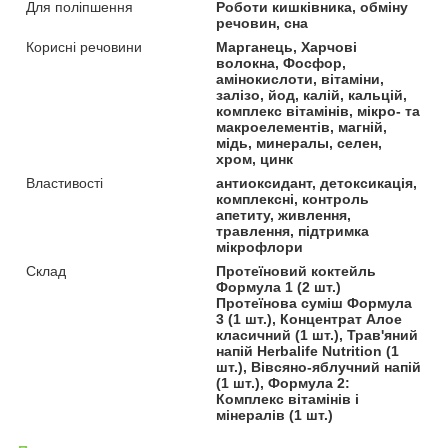
Для поліпшення
Роботи кишківника, обміну
речовин, сна
Корисні речовини
Марганець, Харчові
волокна, Фосфор,
амінокислоти, вітаміни,
залізо, йод, калій, кальцій,
комплекс вітамінів, мікро- та
макроелементів, магній,
мідь, минералы, селен,
хром, цинк
Властивості
антиоксидант, детоксикація,
комплексні, контроль
апетиту, живлення,
травлення, підтримка
мікрофлори
Склад
Протеїновий коктейль
Формула 1 (2 шт.)
Протеїнова суміш Формула
3 (1 шт.), Концентрат Алое
класичний (1 шт.), Трав'яний
напій Herbalife Nutrition (1
шт.), Вівсяно-яблучний напій
(1 шт.), Формула 2:
Комплекс вітамінів і
мінералів (1 шт.)