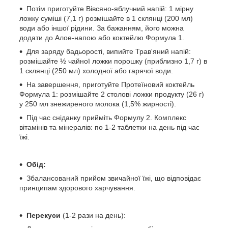
Потім приготуйте Вівсяно-яблучний напій: 1 мірну
ложку суміші (7,1 г) розмішайте в 1 склянці (200 мл)
води або іншої рідини. За бажанням, його можна
додати до Алое-напою або коктейлю Формула 1.
Для заряду бадьорості, випийте Трав'яний напій:
розмішайте ½ чайної ложки порошку (приблизно 1,7 г) в
1 склянці (250 мл) холодної або гарячої води.
На завершення, приготуйте Протеїновий коктейль
Формула 1: розмішайте 2 столові ложки продукту (26 г)
у 250 мл знежиреного молока (1,5% жирності).
Під час сніданку прийміть Формулу 2. Комплекс
вітамінів та мінералів: по 1-2 таблетки на день під час
їжі.
Обід:
Збалансований прийом звичайної їжі, що відповідає
принципам здорового харчування.
Перекуси
(1-2 рази на день):