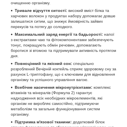
очищенню організму.
Тривале відчуття ситості:
високий вміст білка та
харчових волокон у продуктах набору допомагає довше
залишатися ситим, що знижує ймовірність зайвих
перекусів та потягу до солодкого.
Максимальний заряд енергії та бадьорості:
напої
з екстрактами чаю та фітокомпонентами забезпечують
тонус, покращують обмін речовин, допомагають
боротися зі втомою та підтримувати активність протягом
дня.
Повноцінний та якісний сон:
спеціально
розроблений Вечірній коктейль сприяє здоровому сну за
рахунок L-триптофану, що є ключовим для відновлення
організму та успішного управління вагою.
Всебічне насичення мікронутрієнтами:
комплекс
вітамінів та мінералів (Формула 2) гарантує
надходження всіх необхідних мікроелементів, які
організм не виробляє самостійно, підтримуючи
метаболізм та загальне функціонування систем
організму.
Підтримка м'язової тканини:
додатковий білок