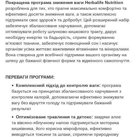
Покращена програма зниження ваги Herbalife Nutrition
розроблена для тих, хто прагне максимально комфортно та
ефективно досягти зниження ваги, а також комплексно
підтримати своє здоров'я та добробут. Цей розширений набір
забезпечує збалансоване харчування, допомагає
оптимізувати роботу шлунково-кишкового тракту, дарує
необхідну енергію та бадьорість, сприяє формуванню
м'язової тканини, забезпечує повноцінний сон і насичує
організм усіма життєво важливими вітамінами та мінералами.
Вона створена для всебічної підтримки вашого організму на
шляху до бажаної фізичної форми та відмінного самопочуття.
ПЕРЕВАГИ ПРОГРАМИ:
Комплексний підхід до контролю ваги:
програма
базується на принципах збалансованого харчування з
контролем калорій, допомагаючи ефективно знижувати
вагу без відчуття голоду та підтримувати бажаний
результат.
Оптимізоване травлення та детокс:
завдяки алое
та вівсяно-яблучному напою підтримується моторика
кишківника, його корисна мікрофлора, ефективно
виводяться токсини та шлаки, сприяючи природному