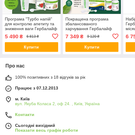
Програма "Турбо напій"
Покращена програма
Набі
для контролю апетиту та
збалансованого
Гер
зниження ваги Гербалайф
харчування Гербалайф
міся
Herbalife (+ у подарунок
Herbalife з коктейлем на
шейк
5 490
7 349
6 7
₴
₴
6 813 ₴
9 120 ₴
шейкер та ложка)
вибір (+ у подарунок
шейкер та ложка)
Купити
Купити
Про нас
100% позитивних з 18 відгуків за рік
Працює з 07.12.2013
м. Київ
вул. Якуба Коласа 2, оф 24. , Київ, Україна
Контакти
Сьогодні вихідний
Показати весь графік роботи