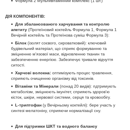
Формула 2 Мультивітамінний комплекс (1 шт.)
ДІЯ КОМПОНЕНТІВ:
Для збалансованого харчування та контролю
апетиту
(Протеїновий коктейль Формула 1, Формула 1
Вечірній коктейль та Протеїнова суміш Формула 3):
Білок
(ізолят соєвого, сироватковий): ключовий
будівельний матеріал, що сприяє формуванню та
зміцненню м'язової маси, відновленню тканин та
забезпеченню енергією. Забезпечує тривале відчуття
ситості.
Харчові волокна:
оптимізують процес травлення,
сприяють очищенню організму від токсинів.
Вітаміни та Мінерали
(понад 20 видів): пдтримують
метаболізм, зміцнюють імунітет, сприяють здоров'ю
кісток, шкіри, нервової системи, серця та кровообігу.
L-триптофан
(у Вечірньому коктейлі): бере участь у
синтезі мелатоніну, сприяючи нормалізації сну.
Для підтримки ШКТ та водного балансу