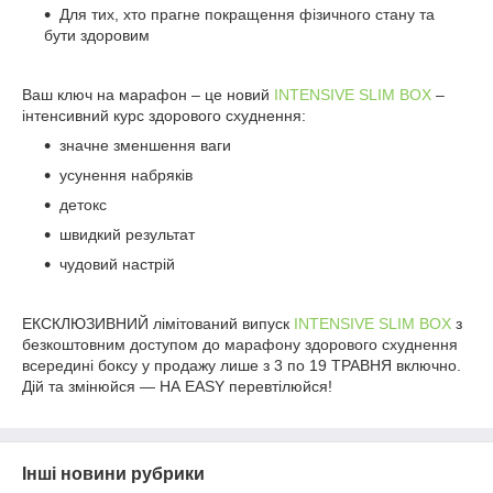
Для тих, хто прагне покращення фізичного стану та
бути здоровим
Ваш ключ на марафон – це новий
INTENSIVE SLIM BOX
–
інтенсивний курс здорового схуднення:
значне зменшення ваги
усунення набряків
детокс
швидкий результат
чудовий настрій
ЕКСКЛЮЗИВНИЙ лімітований випуск
INTENSIVE SLIM BOX
з
безкоштовним доступом до марафону здорового схуднення
всередині боксу у продажу лише з 3 по 19 ТРАВНЯ включно.
Дій та змінюйся — НА EASY перевтілюйся!
Інші новини рубрики