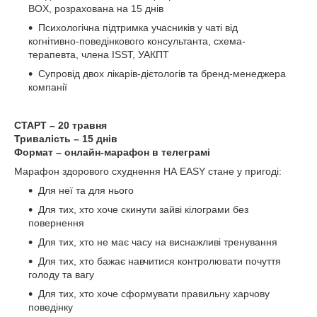
BOX, розрахована на 15 днів
Психологічна підтримка учасників у чаті від
когнітивно-поведінкового консультанта, схема-
терапевта, члена ISST, УАКПТ
Супровід двох лікарів-дієтологів та бренд-менеджера
компанії
СТАРТ – 20 травня
Тривалість – 15 днів
Формат – онлайн-марафон в телеграмі
Марафон здорового схуднення НА EASY стане у пригоді:
Для неї та для нього
Для тих, хто хоче скинути зайві кілограми без
повернення
Для тих, хто не має часу на виснажливі тренування
Для тих, хто бажає навчитися контролювати почуття
голоду та вагу
Для тих, хто хоче сформувати правильну харчову
поведінку