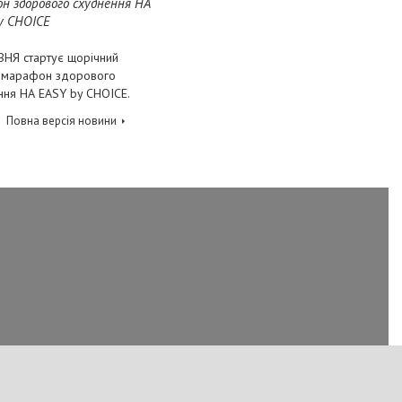
н здорового схуднення НА
y CHOICE
ВНЯ стартує щорічний
-марафон здорового
ння НА EASY by CHOICE.
Повна версія новини