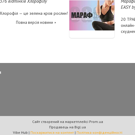
376 відтінків Хлорофілу
Марафо
EASY b
Хлорофіл — це зелена кров рослин!
20 ТРА
Повна версія новини
онлайн
схудне
и
Сайт створений на маркетплейсі
Prom.ua
Продавець на Bigl.ua
Vibe Hub |
Поскаржитися на контент
|
Політика конфіденційності