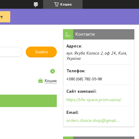
Кошик
Контакти
Знайти
вул. Якуба Коласа 2, оф 24., Київ,
Україна
+380 (68) 782-35-98
Кошик
https://life-space.prom.ua/ua/
orders.choice.shop@gmail.com