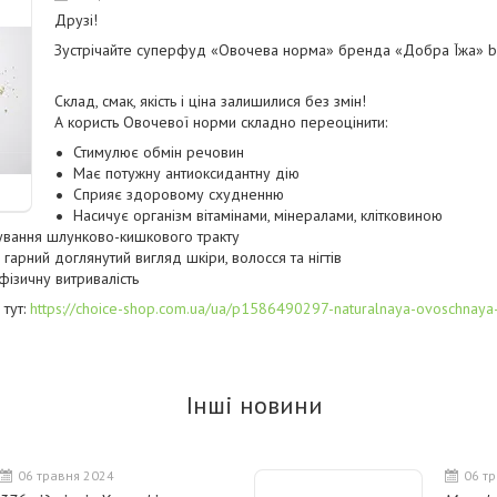
Друзі!
Зустрічайте суперфуд «Овочева норма» бренда «Добра Їжа» by
Склад, смак, якість і ціна залишилися без змін!
А користь Овочевої норми складно переоцінити:
Стимулює обмін речовин
Має потужну антиоксидантну дію
Сприяє здоровому схудненню
Насичує організм вітамінами, мінералами, клітковиною
ування шлунково-кишкового тракту
 гарний доглянутий вигляд шкіри, волосся та нігтів
фізичну витривалість
тут:
https://choice-shop.com.ua/ua/p1586490297-naturalnaya-ovoschnaya
Інші новини
06 травня 2024
06 т