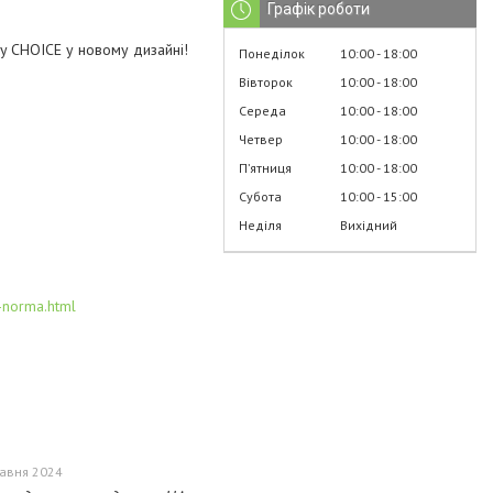
Графік роботи
 CHOICE у новому дизайні!
Понеділок
10:00
18:00
Вівторок
10:00
18:00
Середа
10:00
18:00
Четвер
10:00
18:00
Пʼятниця
10:00
18:00
Субота
10:00
15:00
Неділя
Вихідний
-norma.html
равня 2024